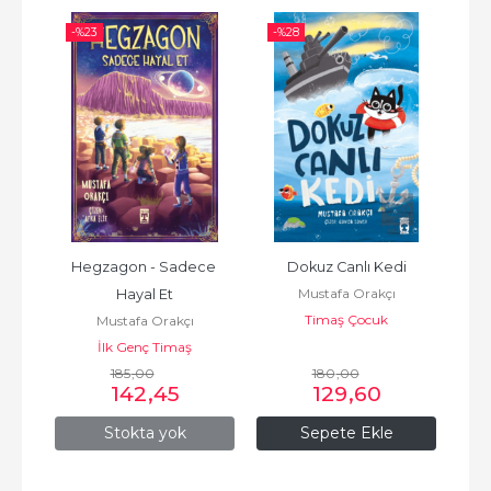
-%
23
-%
28
-%
am
Hegzagon - Sadece 
Dokuz Canlı Kedi
Kağ
Mustafa Orakçı
Hayal Et
Timaş Çocuk
Mustafa Orakçı
İlk Genç Timaş
185
,00
180
,00
142
,45
129
,60
Stokta yok
Sepete Ekle