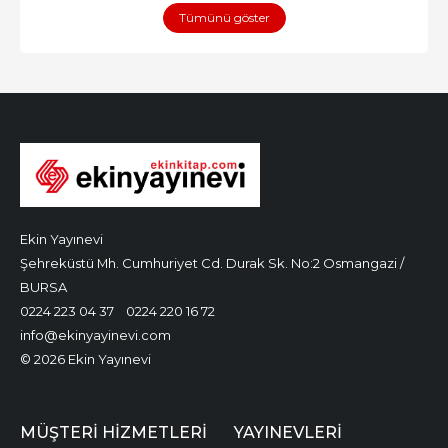
Tümünü göster
Ekin Yayınevi
Şehreküstü Mh. Cumhuriyet Cd. Durak Sk. No:2 Osmangazi /
BURSA
0224 223 04 37
0224 220 16 72
info@ekinyayinevi.com
© 2026 Ekin Yayınevi
MÜŞTERI HIZMETLERI
YAYINEVLERI