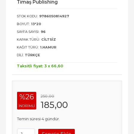
Timaş Publishing
STOK KODU:
9786050814927
BOYUT:
13*20
SAYFA SAYISI:
96
KAPAK TÜRÜ:
CILTSIZ
KAĞIT TÜRÜ:
1.HAMUR
DILI:
TÜRKÇE
Taksitli fiyat: 3 x
66
,60
%26
250
,00
185
,00
INDIRIMLI
Temin süresi 4 gündür.