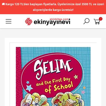
🚚
Kargo 120 TL'den başlayan fiyatlarla. Üyelerimize özel 3500 TL ve üzeri
alışverişlerde kargo ücretsiz!
0