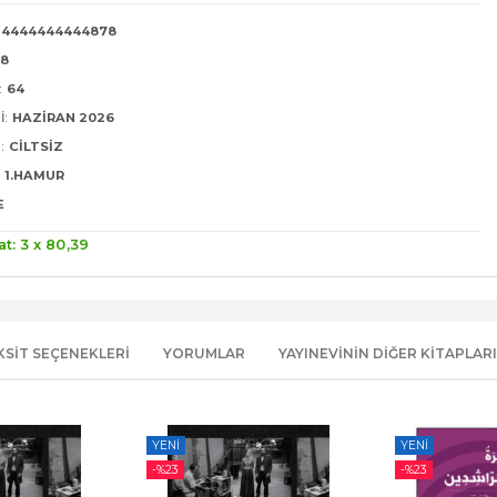
4444444444878
28
:
64
I:
HAZIRAN 2026
:
CILTSIZ
1.HAMUR
E
at: 3 x
80
,39
KSIT SEÇENEKLERI
YORUMLAR
YAYINEVININ DIĞER KITAPLARI
YENI
YENI
-%
23
-%
23