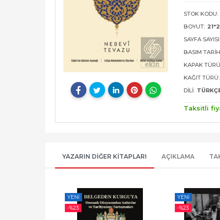
STOK KODU:
BOYUT:
21*
SAYFA SAYISI
BASIM TARIH
KAPAK TÜRÜ
KAĞIT TÜRÜ:
DILI:
TÜRKÇ
Taksitli fiy
YAZARIN DIĞER KITAPLARI
AÇIKLAMA
TA
YENI
YENI
-%
23
-%
23