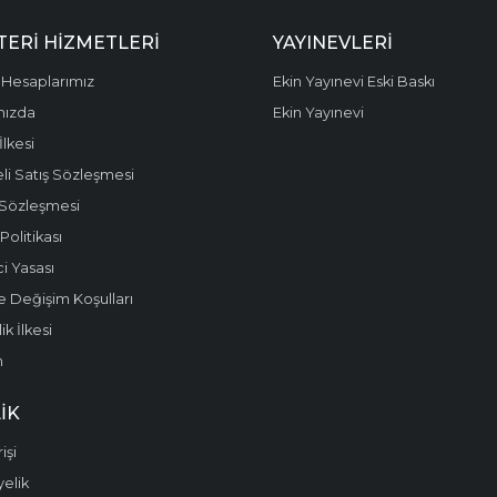
ERI HIZMETLERI
YAYINEVLERI
Hesaplarımız
Ekin Yayınevi Eski Baskı
mızda
Ekin Yayınevi
 İlkesi
li Satış Sözleşmesi
 Sözleşmesi
olitikası
i Yasası
e Değişim Koşulları
k İlkesi
m
IK
işi
yelik