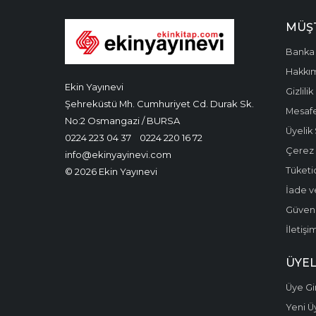
MÜŞT
Banka 
Hakkı
Ekin Yayınevi
Gizlilik
Şehreküstü Mh. Cumhuriyet Cd. Durak Sk.
Mesafe
No:2 Osmangazi / BURSA
Üyelik
0224 223 04 37
0224 220 16 72
Çerez P
info@ekinyayinevi.com
Tüketic
© 2026 Ekin Yayınevi
İade v
Güvenli
İletişi
ÜYEL
Üye Gir
Yeni Ü