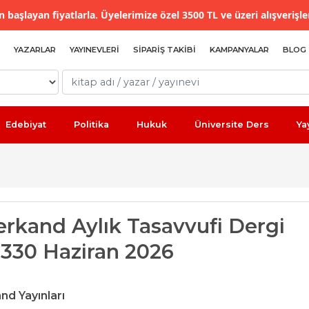
 başlayan fiyatlarla. Üyelerimize özel 3500 TL ve üzeri alışverişle
YAZARLAR
YAYINEVLERI
SIPARIŞ TAKIBI
KAMPANYALAR
BLOG
Edebiyat
Politika
Hukuk
Üniversite Ders
Ya
rkand Aylık Tasavvufi Dergi
: 330 Haziran 2026
d Yayınları