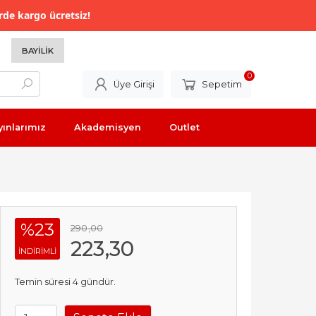
rde kargo ücretsiz!
BAYILIK
0
Üye Girişi
Sepetim
yınlarımız
Akademisyen
Outlet
%23
290
,00
223
,30
INDIRIMLI
Temin süresi 4 gündür.