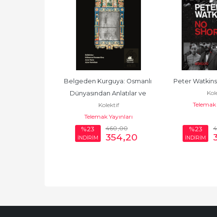
el Bulmaca 29
Belgeden Kurguya: Osmanlı 
Peter Watkins
ktif
Kole
Dünyasından Anlatılar ve 
yıncılık
Telemak 
Kolektif
Tarihyazımı Tartışmaları
Telemak Yayınları
325
,00
460
,00
%23
%23
243
,75
354
,20
İNDİRİM
İNDİRİM