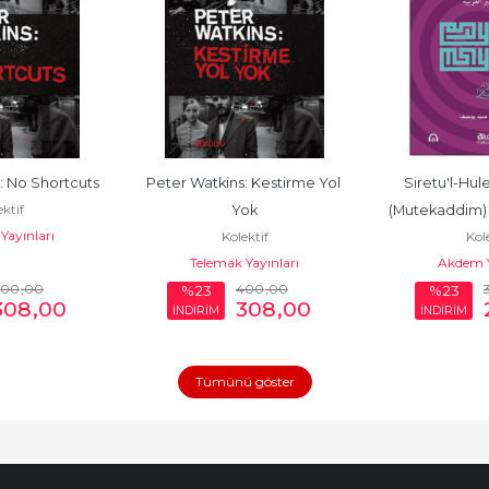
: No Shortcuts
Peter Watkins: Kestirme Yol 
Siretu'l-Hule
ktif
Yok
(Mutekaddim) D
Yayınları
Kolektif
Kole
(r.anhum)
Telemak Yayınları
Akdem Y
400
,00
400
,00
%23
%23
308
,00
308
,00
İNDİRİM
İNDİRİM
Tümünü göster