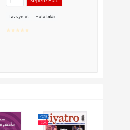
Sepete Ekle
Tavsiye et
Hata bildir
YENI
YENI
-%
23
-%
8