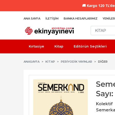
🚚
Kargo 120 TL'den
ANA SAYFA
İLETIŞIM
BANKA HESAPLARIMIZ
YENILER
Kırtasiye
Kitap
Editörün Seçtikleri
ANASAYFA
KİTAP
PERIYODIK YAYINLAR
DIĞER
Seme
Sayı
Kolektif
Semerkan