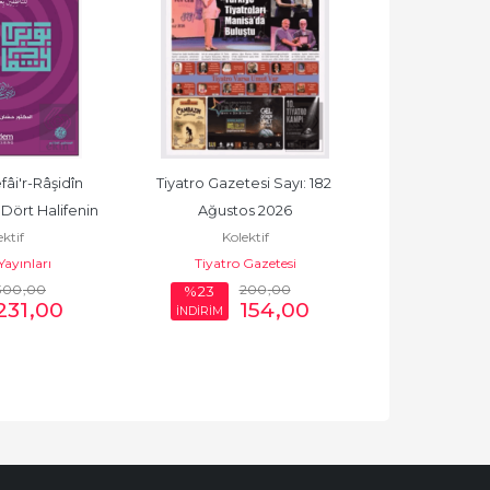
fâi'r-Râşidîn 
Tiyatro Gazetesi Sayı: 182 
2026 KPSS Ge
ört Halifenin 
Ağustos 2026
Genel Kültür T
ktif
Kolektif
Kole
 Hayatı...
8 Denem
ayınları
Tiyatro Gazetesi
Data Ya
300
,00
200
,00
%23
%8
231
,00
154
,00
İNDİRİM
İNDİRİM