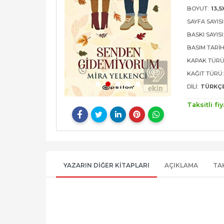
BOYUT:
13,5
SAYFA SAYISI
BASKI SAYISI
BASIM TARIH
KAPAK TÜRÜ
KAĞIT TÜRÜ:
DILI:
TÜRKÇ
Taksitli fiy
YAZARIN DIĞER KITAPLARI
AÇIKLAMA
TA