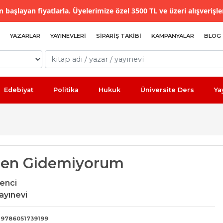
 başlayan fiyatlarla. Üyelerimize özel 3500 TL ve üzeri alışverişle
YAZARLAR
YAYINEVLERI
SIPARIŞ TAKIBI
KAMPANYALAR
BLOG
Edebiyat
Politika
Hukuk
Üniversite Ders
Ya
en Gidemiyorum
kenci
ayınevi
9786051739199