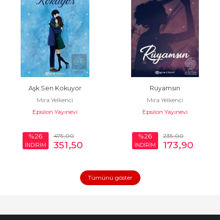
Aşk Sen Kokuyor
Rüyamsın
Mira Yelkenci
Mira Yelkenci
Epsilon Yayınevi
Epsilon Yayınevi
475
,00
235
,00
%26
%26
351
,50
173
,90
İNDİRİM
İNDİRİM
Tümünü göster