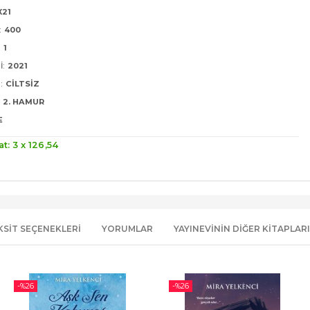
X21
:
400
:
1
I:
2021
:
CILTSIZ
2. HAMUR
E
at: 3 x
126
,54
KSIT SEÇENEKLERI
YORUMLAR
YAYINEVININ DIĞER KITAPLARI
-%
26
-%
26