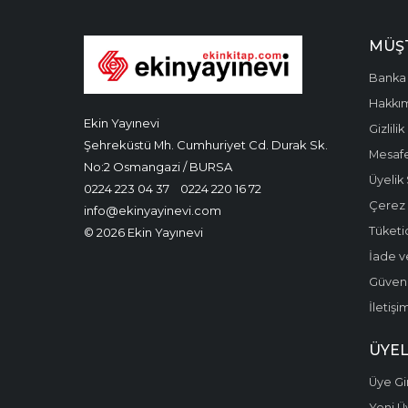
MÜŞT
Banka 
Hakkı
Ekin Yayınevi
Gizlilik
Şehreküstü Mh. Cumhuriyet Cd. Durak Sk.
Mesafe
No:2 Osmangazi / BURSA
Üyelik
0224 223 04 37
0224 220 16 72
Çerez P
info@ekinyayinevi.com
Tüketic
© 2026 Ekin Yayınevi
İade v
Güvenli
İletişi
ÜYEL
Üye Gir
Yeni Ü