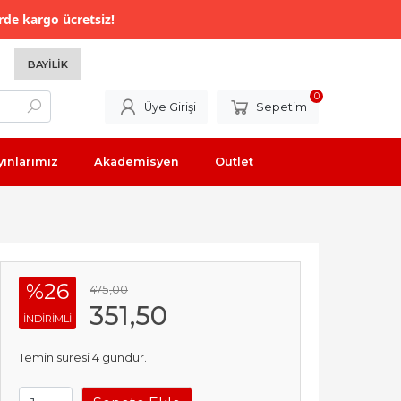
rde kargo ücretsiz!
BAYILIK
0
Üye Girişi
Sepetim
yınlarımız
Akademisyen
Outlet
%26
475
,00
351
,50
INDIRIMLI
Temin süresi 4 gündür.