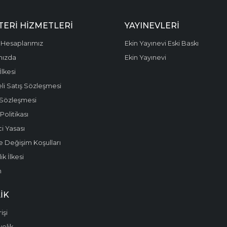
ERI HIZMETLERI
YAYINEVLERI
Hesaplarımız
Ekin Yayınevi Eski Baskı
mızda
Ekin Yayınevi
 İlkesi
li Satış Sözleşmesi
 Sözleşmesi
olitikası
i Yasası
e Değişim Koşulları
k İlkesi
m
IK
işi
yelik