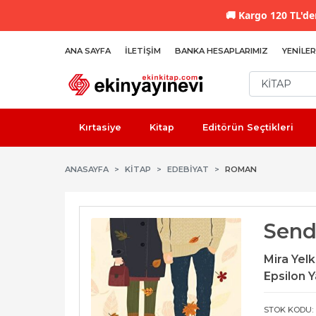
🚚
Kargo 120 TL'den
ANA SAYFA
İLETIŞIM
BANKA HESAPLARIMIZ
YENILER
Kırtasiye
Kitap
Editörün Seçtikleri
ANASAYFA
KİTAP
EDEBIYAT
ROMAN
Send
Mira Yel
Epsilon Y
STOK KODU: