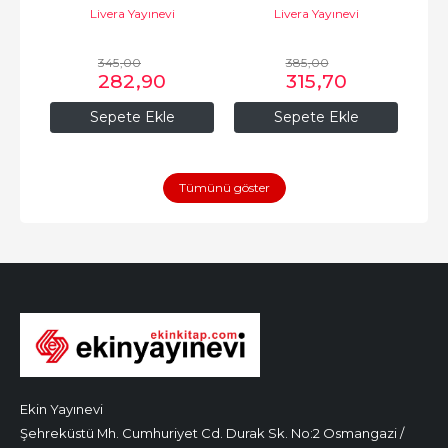
Livera Yayınevi
Livera Yayınevi
345
,00
385
,00
282
,90
315
,70
Sepete Ekle
Sepete Ekle
Tümünü göster
Ekin Yayınevi
Şehreküstü Mh. Cumhuriyet Cd. Durak Sk. No:2 Osmangazi /