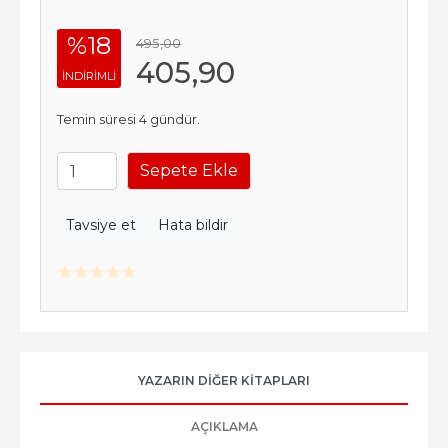
%18
495
,00
405
,90
INDIRIMLI
Temin süresi 4 gündür.
Sepete Ekle
Tavsiye et
Hata bildir
YAZARIN DIĞER KITAPLARI
AÇIKLAMA