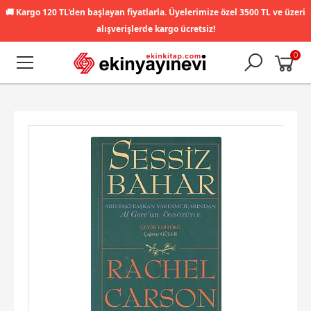
🚚
Kargo 120 TL'den başlayan fiyatlarla. Üyelerimize özel 3500 TL ve üzeri
alışverişlerde kargo ücretsiz!
0