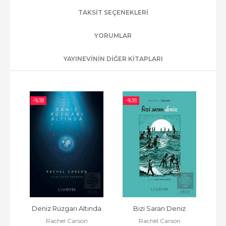
TAKSIT SEÇENEKLERI
YORUMLAR
YAYINEVININ DIĞER KITAPLARI
-%
18
-%
18
-%
Deniz Rüzgarı Altında
Bizi Saran Deniz
Rachel Carson
Rachel Carson