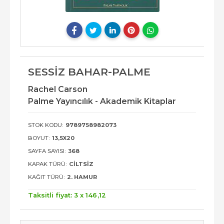
SESSİZ BAHAR-PALME
Rachel Carson
Palme Yayıncılık - Akademik Kitaplar
STOK KODU:
9789758982073
BOYUT:
13,5X20
SAYFA SAYISI:
368
KAPAK TÜRÜ:
CILTSIZ
KAĞIT TÜRÜ:
2. HAMUR
Taksitli fiyat: 3 x
146
,12