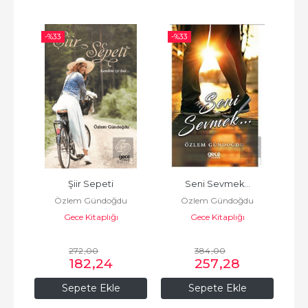
-%
33
-%
33
-%
Şiir Sepeti
Seni Sevmek...
u
Özlem Gündoğdu
Özlem Gündoğdu
Gece Kitaplığı
Gece Kitaplığı
272
,00
384
,00
182
,24
257
,28
Sepete Ekle
Sepete Ekle