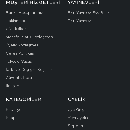
MÜŞTERI HIZMETLERI
YAYINEVLERI
Banka Hesaplarımız
Ekin Yayınevi Eski Baskı
Hakkımızda
Ekin Yayınevi
Gizlilik İlkesi
Mesafeli Satış Sözleşmesi
Üyelik Sözleşmesi
Çerez Politikası
Tüketici Yasası
İade ve Değişim Koşulları
Güvenlik İlkesi
İletişim
KATEGORILER
ÜYELIK
Kırtasiye
Üye Girişi
Kitap
Yeni Üyelik
Sepetim