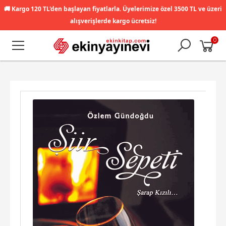
🚚
Kargo 120 TL'den başlayan fiyatlarla. Üyelerimize özel 3500 TL ve üzeri
alışverişlerde kargo ücretsiz!
0