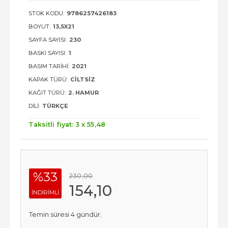
STOK KODU:
9786257426183
BOYUT:
13,5X21
SAYFA SAYISI:
230
BASKI SAYISI:
1
BASIM TARIHI:
2021
KAPAK TÜRÜ:
CILTSIZ
KAĞIT TÜRÜ:
2. HAMUR
DILI:
TÜRKÇE
Taksitli fiyat: 3 x
55
,48
%33
230
,00
154
,10
INDIRIMLI
Temin süresi 4 gündür.