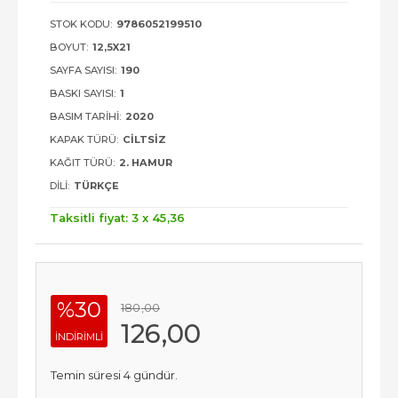
STOK KODU:
9786052199510
BOYUT:
12,5X21
SAYFA SAYISI:
190
BASKI SAYISI:
1
BASIM TARIHI:
2020
KAPAK TÜRÜ:
CILTSIZ
KAĞIT TÜRÜ:
2. HAMUR
DILI:
TÜRKÇE
Taksitli fiyat: 3 x
45
,36
%30
180
,00
126
,00
INDIRIMLI
Temin süresi 4 gündür.