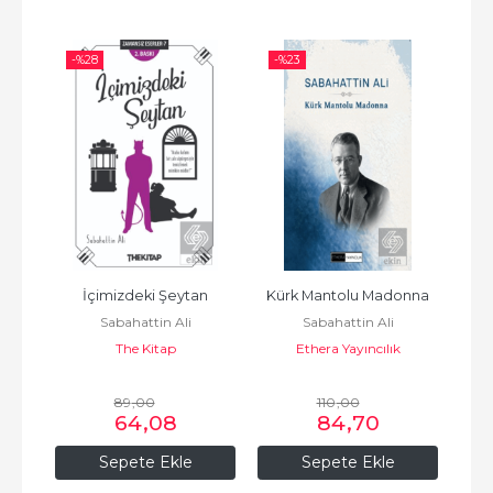
-%
28
-%
23
-%
Us
İçimizdeki Şeytan
Kürk Mantolu Madonna
Kü
Sabahattin Ali
Sabahattin Ali
The Kitap
Ethera Yayıncılık
89
,00
110
,00
64
,08
84
,70
Sepete Ekle
Sepete Ekle