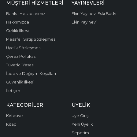
MÜŞTERI HIZMETLERI
YAYINEVLERI
Banka Hesaplarımız
Ekin Yayınevi Eski Baskı
Hakkımızda
Ekin Yayınevi
Gizlilik İlkesi
Mesafeli Satış Sözleşmesi
Üyelik Sözleşmesi
Çerez Politikası
Tüketici Yasası
İade ve Değişim Koşulları
Güvenlik İlkesi
İletişim
KATEGORILER
ÜYELIK
Kırtasiye
Üye Girişi
Kitap
Yeni Üyelik
Sepetim