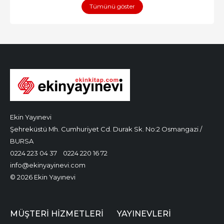
Tümünü göster
Ekin Yayınevi
Şehreküstü Mh. Cumhuriyet Cd. Durak Sk. No:2 Osmangazi /
BURSA
0224 223 04 37
0224 220 16 72
info@ekinyayinevi.com
© 2026 Ekin Yayınevi
MÜŞTERI HIZMETLERI
YAYINEVLERI