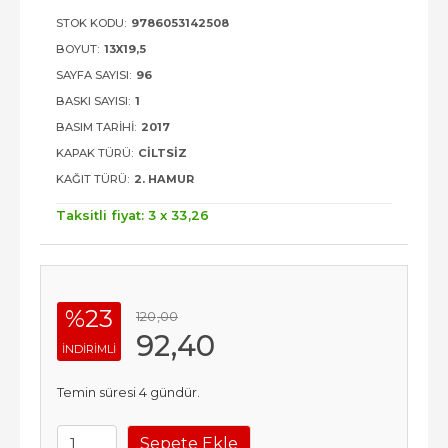
STOK KODU:
9786053142508
BOYUT:
13X19,5
SAYFA SAYISI:
96
BASKI SAYISI:
1
BASIM TARIHI:
2017
KAPAK TÜRÜ:
CILTSIZ
KAĞIT TÜRÜ:
2. HAMUR
Taksitli fiyat: 3 x
33
,26
%23
120
,00
92
,40
INDIRIMLI
Temin süresi 4 gündür.
Sepete Ekle