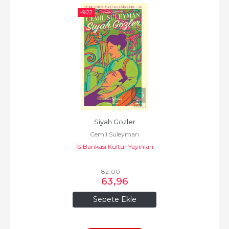
-%
22
Siyah Gözler
Cemil Süleyman
İş Bankası Kültür Yayınları
82
,00
63
,96
Sepete Ekle