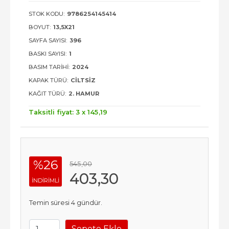
STOK KODU:
9786254145414
BOYUT:
13,5X21
SAYFA SAYISI:
396
BASKI SAYISI:
1
BASIM TARIHI:
2024
KAPAK TÜRÜ:
CILTSIZ
KAĞIT TÜRÜ:
2. HAMUR
Taksitli fiyat: 3 x
145
,19
%26
545
,00
403
,30
INDIRIMLI
Temin süresi 4 gündür.
Sepete Ekle