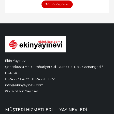
Tümünü göster
Ekin Yayınevi
Şehreküstü Mh. Cumhuriyet Cd. Durak Sk. No:2 Osmangazi /
BURSA
0224 223 04 37
0224 220 16 72
info@ekinyayinevi.com
© 2026 Ekin Yayınevi
MÜŞTERI HIZMETLERI
YAYINEVLERI