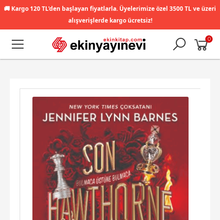
🚚
Kargo 120 TL'den başlayan fiyatlarla. Üyelerimize özel 3500 TL ve üzeri
alışverişlerde kargo ücretsiz!
0