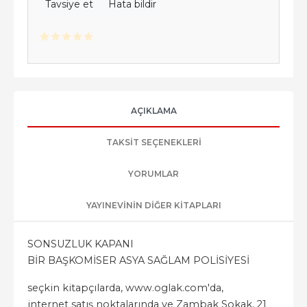
Tavsiye et
Hata bildir
AÇIKLAMA
TAKSIT SEÇENEKLERI
YORUMLAR
YAYINEVININ DIĞER KITAPLARI
SONSUZLUK KAPANI
BİR BAŞKOMİSER ASYA SAĞLAM POLİSİYESİ
seçkin kitapçılarda, www.oglak.com'da,
internet satış noktalarında ve Zambak Sokak, 21