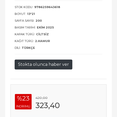
STOK KODU:
9786259643618
BOYUT:
13*21
SAYFA SAYISI:
200
BASIM TARIHI:
EKIM 2025
KAPAK TÜRÜ:
CILTSIZ
KAĞIT TÜRÜ:
2.HAMUR
DILI:
TÜRKÇE
Stokta olunca haber ver
%23
420
,00
323
,40
INDIRIMLI