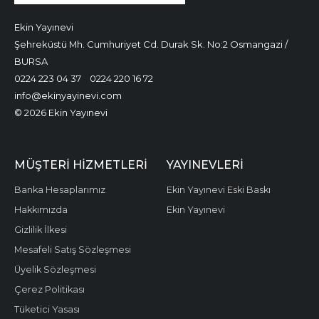
Ekin Yayınevi
Şehreküstü Mh. Cumhuriyet Cd. Durak Sk. No:2 Osmangazi /
BURSA
0224 223 04 37
0224 220 16 72
info@ekinyayinevi.com
© 2026 Ekin Yayınevi
MÜŞTERI HIZMETLERI
YAYINEVLERI
Banka Hesaplarımız
Ekin Yayınevi Eski Baskı
Hakkımızda
Ekin Yayınevi
Gizlilik İlkesi
Mesafeli Satış Sözleşmesi
Üyelik Sözleşmesi
Çerez Politikası
Tüketici Yasası