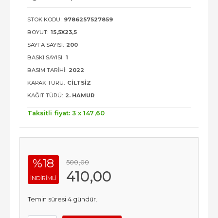
STOK KODU:
9786257527859
BOYUT:
15,5X23,5
SAYFA SAYISI:
200
BASKI SAYISI:
1
BASIM TARIHI:
2022
KAPAK TÜRÜ:
CILTSIZ
KAĞIT TÜRÜ:
2. HAMUR
Taksitli fiyat: 3 x
147
,60
%18
500
,00
410
,00
INDIRIMLI
Temin süresi 4 gündür.