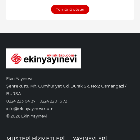
Tümünü göster
Ekin Yayınevi
Şehreküstü Mh. Cumhuriyet Cd. Durak Sk. No:2 Osmangazi /
BURSA
0224 223 04 37
0224 220 16 72
info@ekinyayinevi.com
© 2026 Ekin Yayınevi
MÜŞTERI HIZMETLERI
YAYINEVLERI