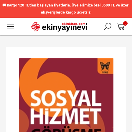
🚚
Kargo 120 TL'den başlayan fiyatlarla. Üyelerimize özel 3500 TL ve üzeri
alışverişlerde kargo ücretsiz!
0