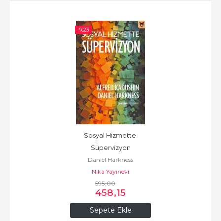
-%
23
Sosyal Hizmette 
Süpervizyon
Daniel Harkness
Nika Yayınevi
595
,00
458
,15
Sepete Ekle