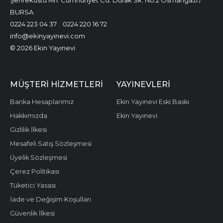
Şehreküstü Mh. Cumhuriyet Cd. Durak Sk. No:2 Osmangazi /
BURSA
0224 223 04 37
0224 220 16 72
info@ekinyayinevi.com
© 2026 Ekin Yayınevi
MÜŞTERI HIZMETLERI
YAYINEVLERI
Banka Hesaplarımız
Ekin Yayınevi Eski Baskı
Hakkımızda
Ekin Yayınevi
Gizlilik İlkesi
Mesafeli Satış Sözleşmesi
Üyelik Sözleşmesi
Çerez Politikası
Tüketici Yasası
İade ve Değişim Koşulları
Güvenlik İlkesi