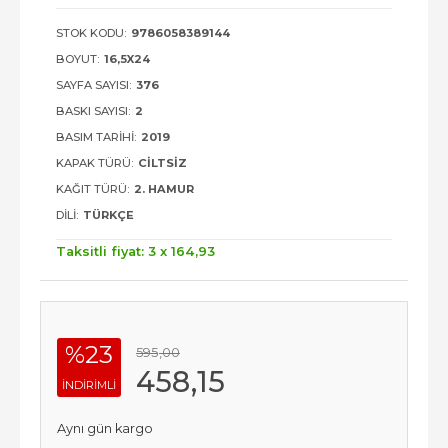
STOK KODU:
9786058389144
BOYUT:
16,5X24
SAYFA SAYISI:
376
BASKI SAYISI:
2
BASIM TARIHI:
2019
KAPAK TÜRÜ:
CILTSIZ
KAĞIT TÜRÜ:
2. HAMUR
DILI:
TÜRKÇE
Taksitli fiyat: 3 x
164
,93
%23
595
,00
458
,15
INDIRIMLI
Aynı gün kargo