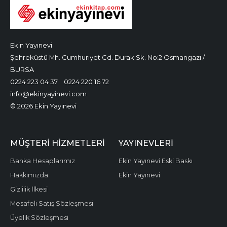
Ekin Yayınevi
Şehreküstü Mh. Cumhuriyet Cd. Durak Sk. No:2 Osmangazi /
BURSA
0224 223 04 37
0224 220 16 72
info@ekinyayinevi.com
© 2026 Ekin Yayınevi
MÜŞTERI HIZMETLERI
YAYINEVLERI
Banka Hesaplarımız
Ekin Yayınevi Eski Baskı
Hakkımızda
Ekin Yayınevi
Gizlilik İlkesi
Mesafeli Satış Sözleşmesi
Üyelik Sözleşmesi