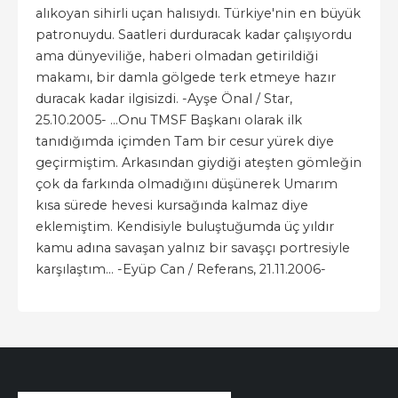
alıkoyan sihirli uçan halısıydı. Türkiye'nin en büyük
patronuydu. Saatleri durduracak kadar çalışıyordu
ama dünyeviliğe, haberi olmadan getirildiği
makamı, bir damla gölgede terk etmeye hazır
duracak kadar ilgisizdi. -Ayşe Önal / Star,
25.10.2005- ...Onu TMSF Başkanı olarak ilk
tanıdığımda içimden Tam bir cesur yürek diye
geçirmiştim. Arkasından giydiği ateşten gömleğin
çok da farkında olmadığını düşünerek Umarım
kısa sürede hevesi kursağında kalmaz diye
eklemiştim. Kendisiyle buluştuğumda üç yıldır
kamu adına savaşan yalnız bir savaşçı portresiyle
karşılaştım... -Eyüp Can / Referans, 21.11.2006-