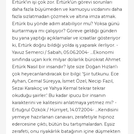
Ertürk'in işi çok zor. Ertürk'ün görevi sorunları
daha fazla büyümeden ve kamuoyu vicdanını daha
fazla sızlatmadan çözmek ve altına imza atmak.
Ertürk bu yönde adım atabiliyor mu? Yoksa günü
kurtarmaya mı çalışıyor? Göreve geldiği günden
bu yana yaptığı açıklamalar ve icraatlar gösteriyor
ki, Ertürk doğru bildiği yolda iş yaparak ilerliyor. -
Yavuz Semerci / Sabah, 05.06.2004- ...Ekonomi
sınıfında uçan kırk milyar dolarlık bürokrat Ahmet
Ertürk Nasıl bir insandır? İşte size Doğan Hızlan'ı
çok heyecanlandıracak bir bilgi: 'Şiir tutkunu. Ece
Ayhan, Cemal Süreyya, İsmet Özel, Necip Fazıl,
Sezai Karakoç ve Yahya Kemal tekrar tekrar
okuduğu şairler.' Bu kadar ipucu bir insanın
karakterini ve kalitesini anlatmaya yetmez mi? -
Ertuğrul Özkök / Hürriyet, 14.07.2004- ...Kendisini
yemeye hazırlanan canavarı, zerafetiyle hipnoz
edercesine çıktı, bütün bu tartışmalardan. Eşsiz
zerafeti, onu riyakârlık batağının içine düşmekten