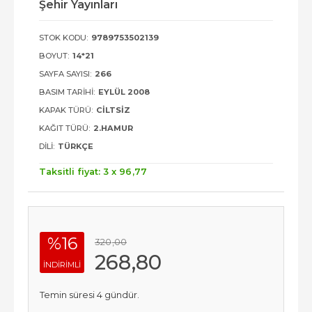
Şehir Yayınları
STOK KODU:
9789753502139
BOYUT:
14*21
SAYFA SAYISI:
266
BASIM TARIHI:
EYLÜL 2008
KAPAK TÜRÜ:
CILTSIZ
KAĞIT TÜRÜ:
2.HAMUR
DILI:
TÜRKÇE
Taksitli fiyat: 3 x
96
,77
%16
320
,00
268
,80
INDIRIMLI
Temin süresi 4 gündür.