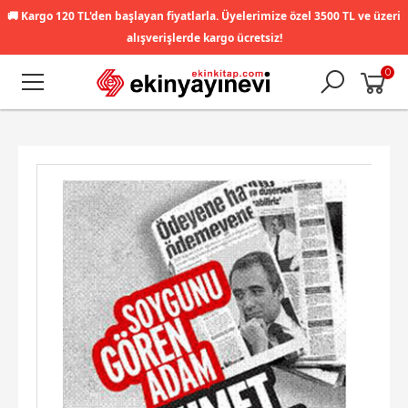
🚚
Kargo 120 TL'den başlayan fiyatlarla. Üyelerimize özel 3500 TL ve üzeri
alışverişlerde kargo ücretsiz!
0