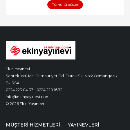
Tümünü göster
Ekin Yayınevi
Şehreküstü Mh. Cumhuriyet Cd. Durak Sk. No:2 Osmangazi /
BURSA
0224 223 04 37
0224 220 16 72
info@ekinyayinevi.com
© 2026 Ekin Yayınevi
MÜŞTERI HIZMETLERI
YAYINEVLERI