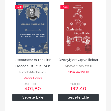
-%
18
-%
26
-%
Discourses On The First 
Özdeyişler Güç ve İktidar
D
i
Niccolo Machiavelli
Decade Of Titus Livius
Arya Yayıncılık
Oxf
Niccolo Machiavelli
Paper Books
490
,00
260
,00
401
,80
192
,40
Sepete Ekle
Sepete Ekle