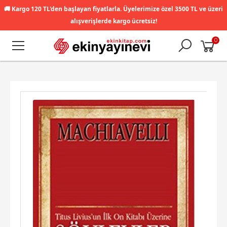
🚚
Kargo 120 TL'den başlayan fiyatlarla. Üyelerimize özel 3500 TL ve üzeri
alışverişlerde kargo ücretsiz!
0