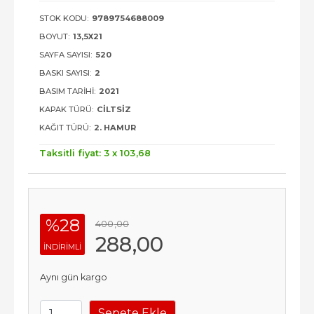
STOK KODU:
9789754688009
BOYUT:
13,5X21
SAYFA SAYISI:
520
BASKI SAYISI:
2
BASIM TARIHI:
2021
KAPAK TÜRÜ:
CILTSIZ
KAĞIT TÜRÜ:
2. HAMUR
Taksitli fiyat: 3 x
103
,68
%28
400
,00
288
,00
INDIRIMLI
Aynı gün kargo
Sepete Ekle