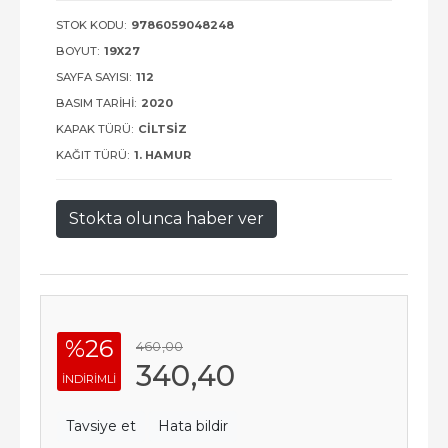
STOK KODU:
9786059048248
BOYUT:
19X27
SAYFA SAYISI:
112
BASIM TARIHI:
2020
KAPAK TÜRÜ:
CILTSIZ
KAĞIT TÜRÜ:
1. HAMUR
Stokta olunca haber ver
%26
460
,00
340
,40
INDIRIMLI
Tavsiye et
Hata bildir