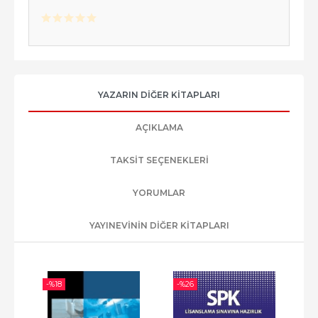
YAZARIN DIĞER KITAPLARI
AÇIKLAMA
TAKSIT SEÇENEKLERI
YORUMLAR
YAYINEVININ DIĞER KITAPLARI
-%
18
-%
26
-%