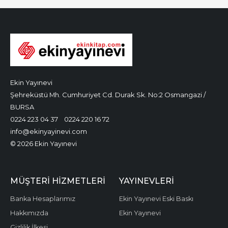
Ekin Yayınevi
Şehreküstü Mh. Cumhuriyet Cd. Durak Sk. No:2 Osmangazi /
BURSA
0224 223 04 37
0224 220 16 72
info@ekinyayinevi.com
© 2026 Ekin Yayınevi
MÜŞTERI HIZMETLERI
YAYINEVLERI
Banka Hesaplarımız
Ekin Yayınevi Eski Baskı
Hakkımızda
Ekin Yayınevi
Gizlilik İlkesi