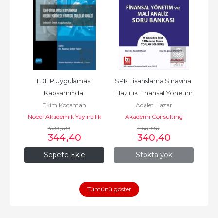
TDHP Uygulaması 
SPK Lisanslama Sınavına 
SPK 
Kapsamında 
Hazırlık Finansal Yönetim
Haz
Ekim Kocaman
Adalet Hazar
Kredilendirme Finansal 
Nobel Akademik Yayıncılık
Akademi Consulting
A
420
,00
460
Training
,00
344
,40
340
,40
Sepete Ekle
Stokta yok
Tümünü göster