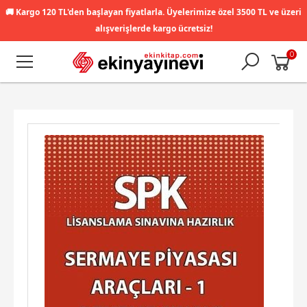
🚚
Kargo 120 TL'den başlayan fiyatlarla. Üyelerimize özel 3500 TL ve üzeri
alışverişlerde kargo ücretsiz!
0