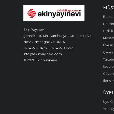
MÜŞT
Banka 
Hakkı
Ekin Yayınevi
Gizlilik
Şehreküstü Mh. Cumhuriyet Cd. Durak Sk.
Mesafe
No:2 Osmangazi / BURSA
Üyelik
0224 223 04 37
0224 220 16 72
Çerez P
info@ekinyayinevi.com
Tüketic
© 2026 Ekin Yayınevi
İade v
Güvenli
İletişi
ÜYEL
Üye Gir
Yeni Ü