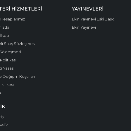
ERI HIZMETLERI
YAYINEVLERI
Hesaplarımız
Ekin Yayınevi Eski Baskı
mızda
Ekin Yayınevi
 İlkesi
li Satış Sözleşmesi
 Sözleşmesi
olitikası
i Yasası
e Değişim Koşulları
k İlkesi
m
IK
işi
yelik