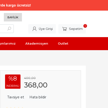
rde kargo ücretsiz!
BAYILIK
0
Üye Girişi
Sepetim
yınlarımız
Akademisyen
Outlet
%8
400
,00
368
,00
INDIRIMLI
Tavsiye et
Hata bildir