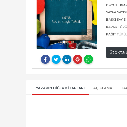
BOYUT:
16X
SAYFA SAYISI
BASKI SAYISI
KAPAK TÜRÜ
KAĞIT TÜRÜ:
Stokta 
YAZARIN DIĞER KITAPLARI
AÇIKLAMA
TA