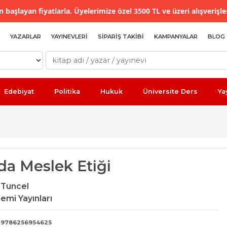
 başlayan fiyatlarla. Üyelerimize özel 3500 TL ve üzeri alışverişle
YAZARLAR
YAYINEVLERI
SIPARIŞ TAKIBI
KAMPANYALAR
BLOG
Edebiyat
Politika
Hukuk
Üniversite Ders
Ya
da Meslek Etiği
 Tuncel
emi Yayınları
9786256954625