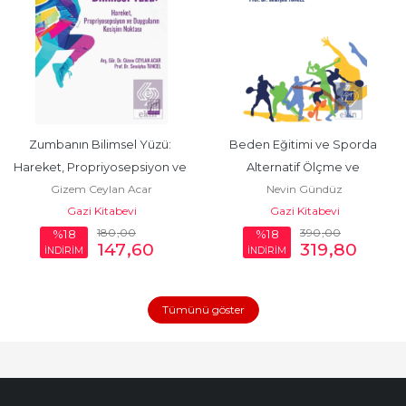
Zumbanın Bilimsel Yüzü: 
Beden Eğitimi ve Sporda 
Hareket, Propriyosepsiyon ve 
Alternatif Ölçme ve 
Gizem Ceylan Acar
Nevin Gündüz
Duyguların Kesişim...
Değerlendirme
Gazi Kitabevi
Gazi Kitabevi
180
,00
390
,00
%18
%18
147
,60
319
,80
İNDİRİM
İNDİRİM
Tümünü göster