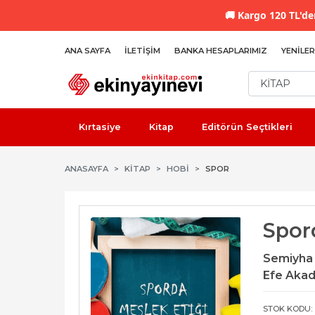
🚚
Kargo 120 TL'den
ANA SAYFA
İLETIŞIM
BANKA HESAPLARIMIZ
YENILER
Kırtasiye
Kitap
Editörün Seçtikleri
ANASAYFA
KİTAP
HOBI
SPOR
Spor
Semiyha
Efe Akad
STOK KODU: