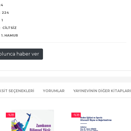
24
:
224
:
1
:
CILTSIZ
1. HAMUR
olunca haber ver
KSIT SEÇENEKLERI
YORUMLAR
YAYINEVININ DIĞER KITAPLARI
-%
18
-%
18