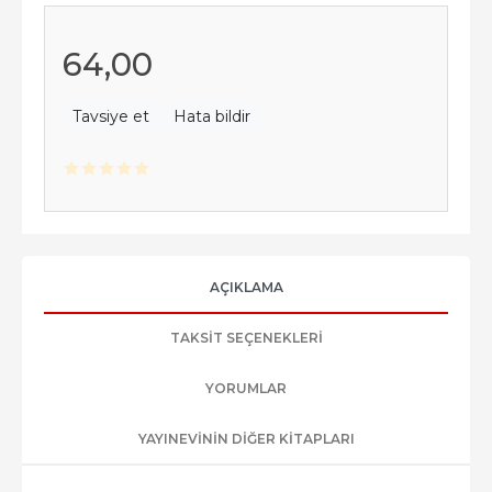
64
,00
Tavsiye et
Hata bildir
AÇIKLAMA
TAKSIT SEÇENEKLERI
YORUMLAR
YAYINEVININ DIĞER KITAPLARI