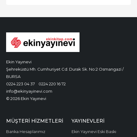
Ekin Yayınevi
Şehreküstü Mh. Cumhuriyet Cd. Durak Sk. No:2 Osmangazi /
BURSA
0224 223 04 37
0224 220 16 72
info@ekinyayinevi.com
© 2026 Ekin Yayınevi
MÜŞTERI HIZMETLERI
YAYINEVLERI
Banka Hesaplarımız
Ekin Yayınevi Eski Baskı