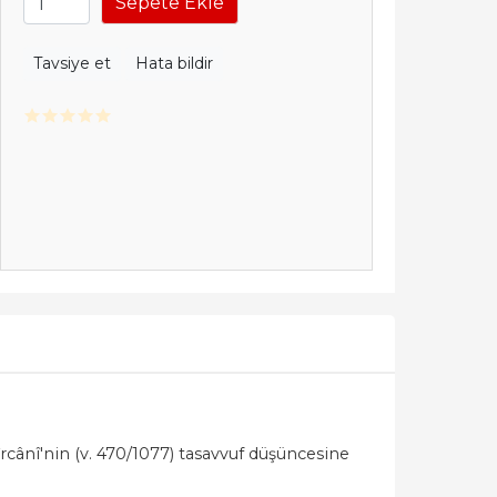
Sepete Ekle
Tavsiye et
Hata bildir
rcânî'nin (v. 470/1077) tasavvuf düşüncesine