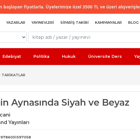
 başlayan fiyatlarla. Üyelerimize özel 3500 TL ve üzeri alışverişle
YAZARLAR
YAYINEVLERI
SIPARIŞ TAKIBI
KAMPANYALAR
BLOG
Edebiyat
Politika
Hukuk
Üniversite Ders
Ya
- TARIKATLAR
nin Aynasında Siyah ve Beyaz
cani
d Yayınları
9786051597058