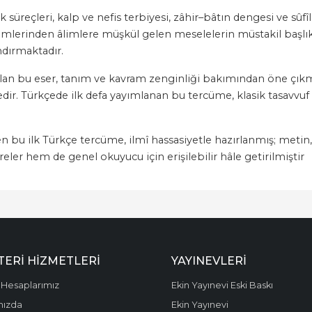
süreçleri, kalp ve nefis terbiyesi, zâhir–bâtın dengesi ve sûfîle
n ilimlerinden âlimlere müşkül gelen meselelerin müstakil başl
ndırmaktadır.
alan bu eser, tanım ve kavram zenginliği bakımından öne çıkma
edir. Türkçede ilk defa yayımlanan bu tercüme, klasik tasavv
len bu ilk Türkçe tercüme, ilmî hassasiyetle hazırlanmış; metin, 
r hem de genel okuyucu için erişilebilir hâle getirilmiştir
ERI HIZMETLERI
YAYINEVLERI
Hesaplarımız
Ekin Yayınevi Eski Baskı
mızda
Ekin Yayınevi