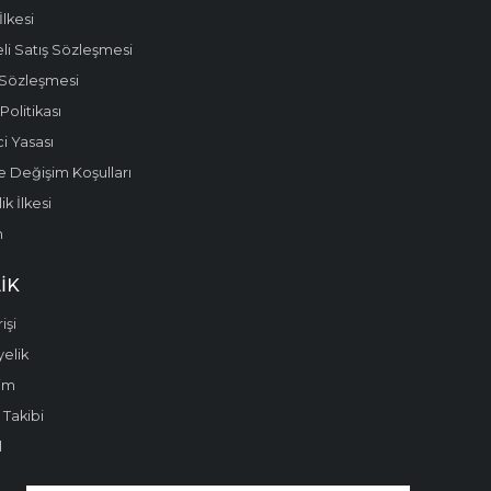
 İlkesi
li Satış Sözleşmesi
 Sözleşmesi
olitikası
i Yasası
e Değişim Koşulları
k İlkesi
m
IK
işi
yelik
im
 Takibi
l