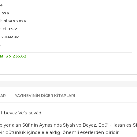
24
:
576
I:
NISAN 2026
:
CILTSIZ
2.HAMUR
E
at: 3 x
235
,62
LAR
YAYINEVININ DIĞER KITAPLARI
-beyâz Ve's-sevâd]
de yer alan Sûfinin Aynasında Siyah ve Beyaz, Ebü'l-Hasan es-Sî
ir bütünlük içinde ele aldığı önemli eserlerden biridir.