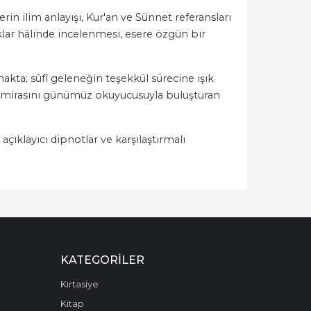
rin ilim anlayışı, Kur'an ve Sünnet referansları
ıklar hâlinde incelenmesi, esere özgün bir
kta; sûfî geleneğin teşekkül sürecine ışık
uf mirasını günümüz okuyucusuyla buluşturan
açıklayıcı dipnotlar ve karşılaştırmalı
KATEGORILER
Kırtasiye
Kitap