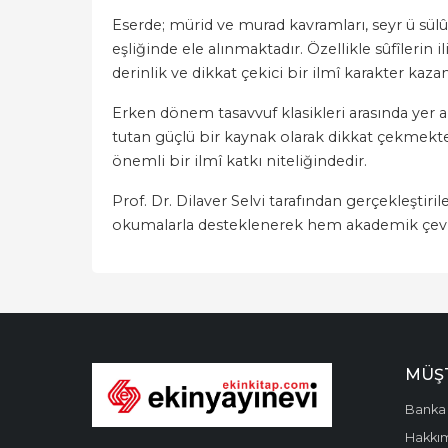
Eserde; mürid ve murad kavramları, seyr ü sülûk 
eşliğinde ele alınmaktadır. Özellikle sûfîleri
derinlik ve dikkat çekici bir ilmî karakter kaza
Erken dönem tasavvuf klasikleri arasında yer 
tutan güçlü bir kaynak olarak dikkat çekmekt
önemli bir ilmî katkı niteliğindedir.
Prof. Dr. Dilaver Selvi tarafından gerçekleştiri
okumalarla desteklenerek hem akademik çevrele
MÜŞT
Banka 
Hakkı