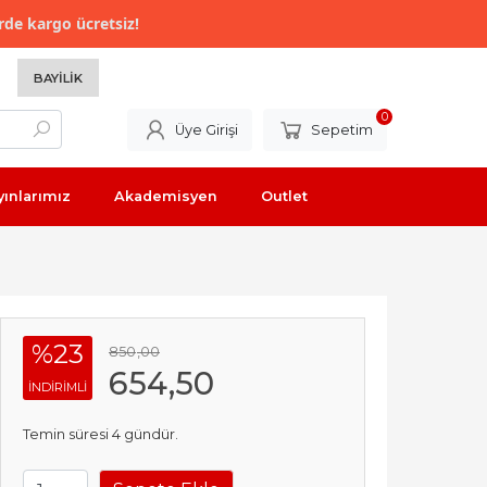
rde kargo ücretsiz!
BAYILIK
0
Üye Girişi
Sepetim
yınlarımız
Akademisyen
Outlet
%23
850
,00
654
,50
INDIRIMLI
Temin süresi 4 gündür.