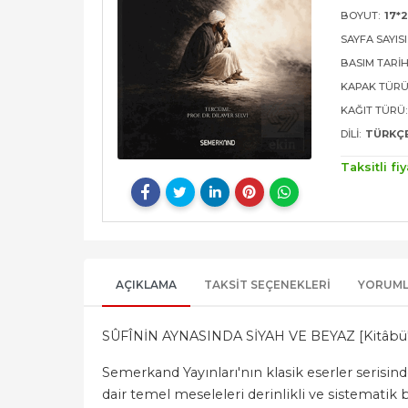
BOYUT:
17*
SAYFA SAYISI
BASIM TARIH
KAPAK TÜRÜ
KAĞIT TÜRÜ:
DILI:
TÜRKÇ
Taksitli fiy
AÇIKLAMA
TAKSIT SEÇENEKLERI
YORUM
SÛFÎNİN AYNASINDA SİYAH VE BEYAZ [Kitâbü'l
Semerkand Yayınları'nın klasik eserler serisin
dair temel meseleleri derinlikli ve sistematik b