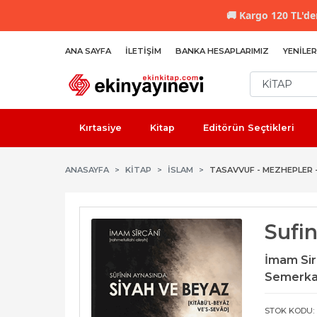
🚚
Kargo 120 TL'den
ANA SAYFA
İLETIŞIM
BANKA HESAPLARIMIZ
YENILER
Kırtasiye
Kitap
Editörün Seçtikleri
ANASAYFA
KİTAP
İSLAM
TASAVVUF - MEZHEPLER 
Sufi
İmam Sir
Semerkan
STOK KODU: