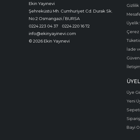
Ekin Yayınevi
Gizlilik
Şehreküstü Mh. Cumhuriyet Cd. Durak Sk.
Mesafe
No:2 Osmangazi / BURSA
Üyelik
0224 223 04 37
0224 220 16 72
Çerez P
info@ekinyayinevi.com
Tüketic
© 2026 Ekin Yayınevi
İade v
Güvenli
İletişi
ÜYEL
Üye Gir
Yeni Ü
Sepet
Sipariş
Bayi O