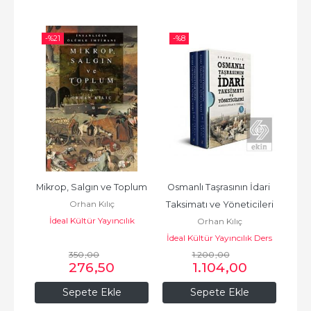
-%
21
-%
8
Mikrop, Salgın ve Toplum
Osmanlı Taşrasının İdari 
Orhan Kılıç
Taksimatı ve Yöneticileri
İdeal Kültür Yayıncılık
Orhan Kılıç
İdeal Kültür Yayıncılık Ders
350
,00
1.200
Kitapları
,00
276
,50
1.104
,00
Sepete Ekle
Sepete Ekle