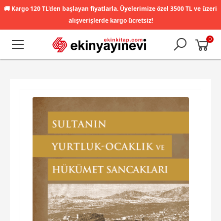
🚚
Kargo 120 TL'den başlayan fiyatlarla. Üyelerimize özel 3500 TL ve üzeri
alışverişlerde kargo ücretsiz!
0