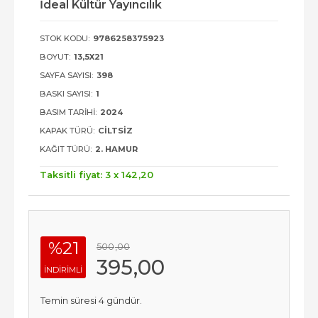
İdeal Kültür Yayıncılık
STOK KODU:
9786258375923
BOYUT:
13,5X21
SAYFA SAYISI:
398
BASKI SAYISI:
1
BASIM TARIHI:
2024
KAPAK TÜRÜ:
CILTSIZ
KAĞIT TÜRÜ:
2. HAMUR
Taksitli fiyat: 3 x
142
,20
%21
500
,00
395
,00
INDIRIMLI
Temin süresi 4 gündür.