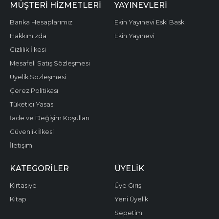
MÜŞTERI HIZMETLERI
YAYINEVLERI
Banka Hesaplarımız
Ekin Yayınevi Eski Baskı
Hakkımızda
Ekin Yayınevi
Gizlilik İlkesi
Mesafeli Satış Sözleşmesi
Üyelik Sözleşmesi
Çerez Politikası
Tüketici Yasası
İade ve Değişim Koşulları
Güvenlik İlkesi
İletişim
KATEGORILER
ÜYELIK
Kırtasiye
Üye Girişi
Kitap
Yeni Üyelik
Sepetim