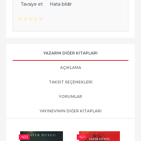
Tavsiye et
Hata bildir
YAZARIN DIĞER KITAPLARI
AÇIKLAMA
TAKSIT SEÇENEKLERI
YORUMLAR
YAYINEVININ DIĞER KITAPLARI
-%
33
-%
21
-%