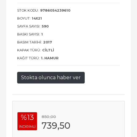
STOK KODU:
9786054239610
BOYUT:
14X21
SAYFA SAYISI:
590
BASKI SAYISI:
1
BASIM TARIHI:
2017
KAPAK TÜRÜ:
CILTLI
KAĞIT TÜRÜ:
1. HAMUR
Stokta olunca haber ver
%13
850
,00
739
,50
INDIRIMLI