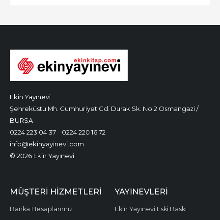
Ekin Yayınevi
Şehreküstü Mh. Cumhuriyet Cd. Durak Sk. No:2 Osmangazi /
BURSA
0224 223 04 37
0224 220 16 72
info@ekinyayinevi.com
© 2026 Ekin Yayınevi
MÜŞTERI HIZMETLERI
YAYINEVLERI
Banka Hesaplarımız
Ekin Yayınevi Eski Baskı