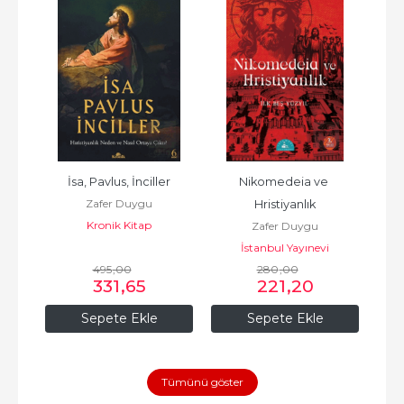
İsa, Pavlus, İnciller
Nikomedeia ve 
Zafer Duygu
Hristiyanlık
Kronik Kitap
Zafer Duygu
İstanbul Yayınevi
495
,00
280
,00
331
,65
221
,20
Sepete Ekle
Sepete Ekle
Tümünü göster