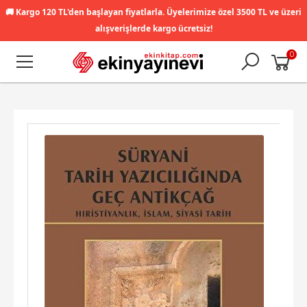
🚚
Kargo 120 TL'den başlayan fiyatlarla. Üyelerimize özel 3500 TL ve üzeri
alışverişlerde kargo ücretsiz!
0