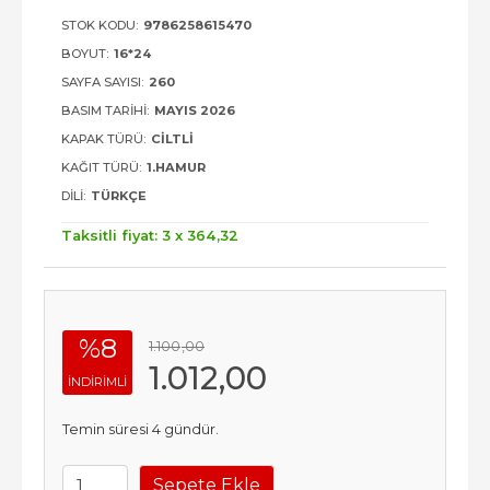
STOK KODU:
9786258615470
BOYUT:
16*24
SAYFA SAYISI:
260
BASIM TARIHI:
MAYIS 2026
KAPAK TÜRÜ:
CILTLI
KAĞIT TÜRÜ:
1.HAMUR
DILI:
TÜRKÇE
Taksitli fiyat: 3 x
364
,32
%8
1.100
,00
1.012
,00
INDIRIMLI
Temin süresi 4 gündür.
Sepete Ekle