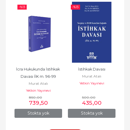
-%
13
-%
13
-%
n 
İcra Hukukunda İstihkak 
İstihkak Davası
İcr
Murat Atalı
esi 
Davası İİK m. 96-99
Yetkin Yayınevi
Murat Atalı
Yetkin Yayınevi
850
,00
500
,00
739
,50
435
,00
Stokta yok
Stokta yok