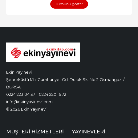
Tümünü göster
Ekin Yayınevi
Şehreküstü Mh. Cumhuriyet Cd. Durak Sk. No:2 Osmangazi /
BURSA
0224 223 04 37
0224 220 16 72
info@ekinyayinevi.com
© 2026 Ekin Yayınevi
MÜŞTERI HIZMETLERI
YAYINEVLERI