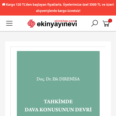
🚚
Kargo 120 TL'den başlayan fiyatlarla. Üyelerimize özel 3500 TL ve üzeri
alışverişlerde kargo ücretsiz!
0