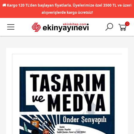
🚚
Kargo 120 TL'den başlayan fiyatlarla. Üyelerimize özel 3500 TL ve üzeri
alışverişlerde kargo ücretsiz!
0