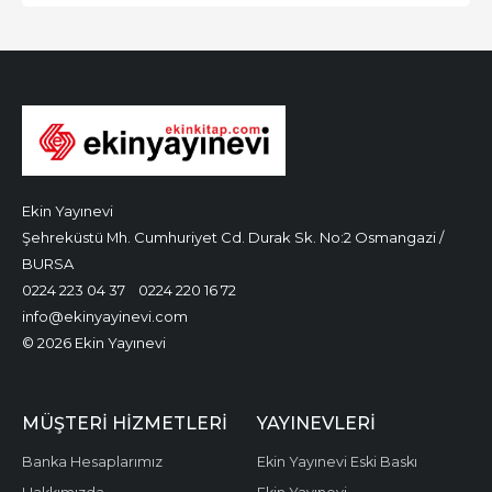
Ekin Yayınevi
Şehreküstü Mh. Cumhuriyet Cd. Durak Sk. No:2 Osmangazi /
BURSA
0224 223 04 37
0224 220 16 72
info@ekinyayinevi.com
© 2026 Ekin Yayınevi
MÜŞTERI HIZMETLERI
YAYINEVLERI
Banka Hesaplarımız
Ekin Yayınevi Eski Baskı