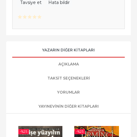
Tavsiye et
Hata bildir
YAZARIN DIĞER KITAPLARI
AÇIKLAMA
TAKSIT SEÇENEKLERI
YORUMLAR
YAYINEVININ DIĞER KITAPLARI
-%
25
-%
25
-%