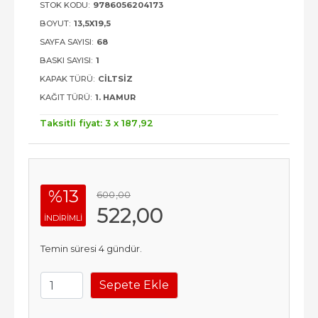
STOK KODU:
9786056204173
BOYUT:
13,5X19,5
SAYFA SAYISI:
68
BASKI SAYISI:
1
KAPAK TÜRÜ:
CILTSIZ
KAĞIT TÜRÜ:
1. HAMUR
Taksitli fiyat: 3 x
187
,92
%13
600
,00
522
,00
INDIRIMLI
Temin süresi 4 gündür.
Sepete Ekle