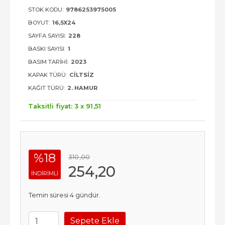
STOK KODU:
9786253975005
BOYUT:
16,5X24
SAYFA SAYISI:
228
BASKI SAYISI:
1
BASIM TARIHI:
2023
KAPAK TÜRÜ:
CILTSIZ
KAĞIT TÜRÜ:
2. HAMUR
Taksitli fiyat: 3 x
91
,51
%18
310
,00
254
,20
INDIRIMLI
Temin süresi 4 gündür.
Sepete Ekle