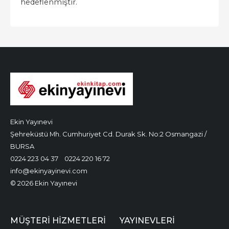
hedeflenmiştir.
Ekin Yayınevi
Şehreküstü Mh. Cumhuriyet Cd. Durak Sk. No:2 Osmangazi /
BURSA
0224 223 04 37
0224 220 16 72
info@ekinyayinevi.com
© 2026 Ekin Yayınevi
MÜŞTERI HIZMETLERI
YAYINEVLERI