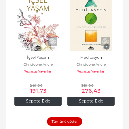
küyor
İçsel Yaşam
Meditasyon
K
Christophe Andre
Christophe Andre
Pegasus Yayınları
Pegasus Yayınları
249
,00
359
,00
191
,73
276
,43
Sepete Ekle
Sepete Ekle
Tümünü göster