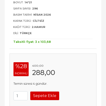
BOYUT:
14*21
SAYFA SAYISI:
296
BASIM TARIHI:
NISAN 2026
KAPAK TÜRÜ:
CILTSIZ
KAĞIT TÜRÜ:
2.HAMUR
DILI:
TÜRKÇE
Taksitli fiyat: 3 x
103
,68
%28
400
,00
288
,00
INDIRIMLI
Temin süresi 4 gündür.
Sepete Ekle