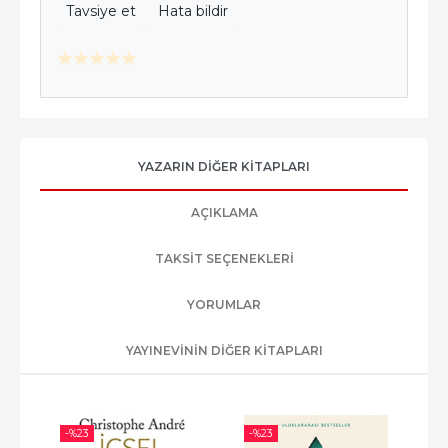
Tavsiye et
Hata bildir
YAZARIN DIĞER KITAPLARI
AÇIKLAMA
TAKSIT SEÇENEKLERI
YORUMLAR
YAYINEVININ DIĞER KITAPLARI
-%
23
-%
23
-%