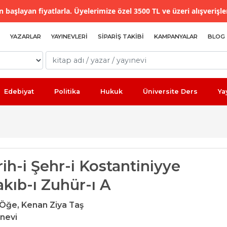
 başlayan fiyatlarla. Üyelerimize özel 3500 TL ve üzeri alışverişle
YAZARLAR
YAYINEVLERI
SIPARIŞ TAKIBI
KAMPANYALAR
BLOG
Edebiyat
Politika
Hukuk
Üniversite Ders
Ya
ih-i Şehr-i Kostantiniyye
kıb-ı Zuhür-ı A
 Öğe,
Kenan Ziya Taş
ınevi