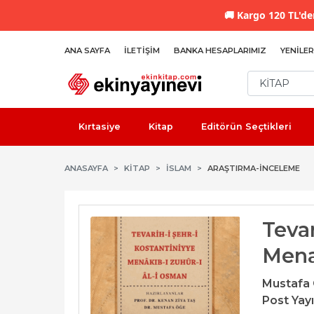
🚚
Kargo 120 TL'den
ANA SAYFA
İLETIŞIM
BANKA HESAPLARIMIZ
YENILER
Kırtasiye
Kitap
Editörün Seçtikleri
ANASAYFA
KİTAP
İSLAM
ARAŞTIRMA-İNCELEME
Tevar
Mena
Mustafa
Post Yay