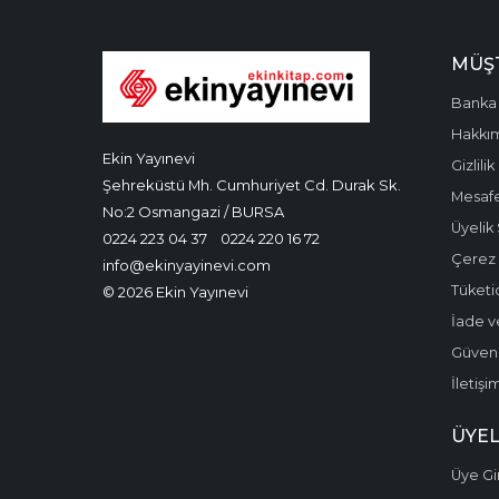
MÜŞT
Banka 
Hakkı
Ekin Yayınevi
Gizlilik
Şehreküstü Mh. Cumhuriyet Cd. Durak Sk.
Mesafe
No:2 Osmangazi / BURSA
Üyelik
0224 223 04 37
0224 220 16 72
Çerez P
info@ekinyayinevi.com
Tüketic
© 2026 Ekin Yayınevi
İade v
Güvenli
İletişi
ÜYEL
Üye Gir