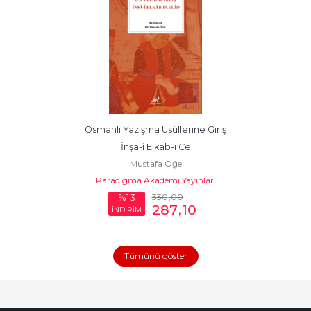
Osmanlı Yazışma Usüllerine Giriş 
İnşa-i Elkab-ı Ce
Mustafa Öğe
Paradigma Akademi Yayınları
330
,00
%13
287
,10
İNDİRİM
Tümünü göster