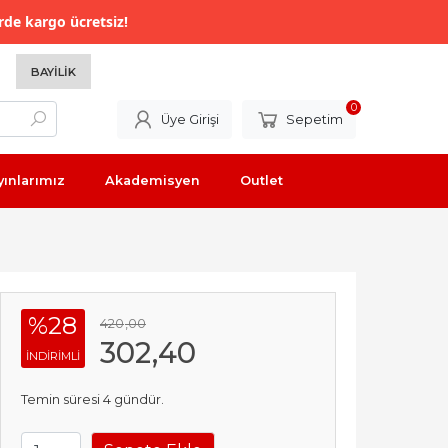
rde kargo ücretsiz!
BAYILIK
0
Üye Girişi
Sepetim
yınlarımız
Akademisyen
Outlet
%28
420
,00
302
,40
INDIRIMLI
Temin süresi 4 gündür.