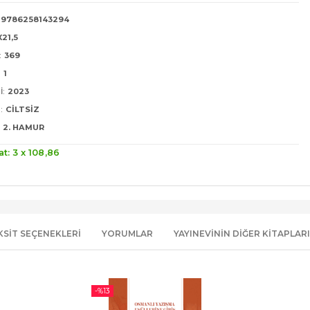
9786258143294
X21,5
:
369
:
1
I:
2023
:
CILTSIZ
2. HAMUR
at: 3 x
108
,86
KSIT SEÇENEKLERI
YORUMLAR
YAYINEVININ DIĞER KITAPLARI
-%
13