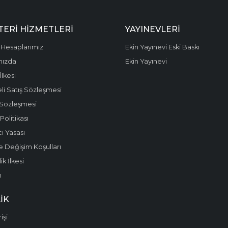
ERI HIZMETLERI
YAYINEVLERI
Hesaplarımız
Ekin Yayınevi Eski Baskı
mızda
Ekin Yayınevi
 İlkesi
li Satış Sözleşmesi
 Sözleşmesi
olitikası
i Yasası
e Değişim Koşulları
k İlkesi
m
IK
işi