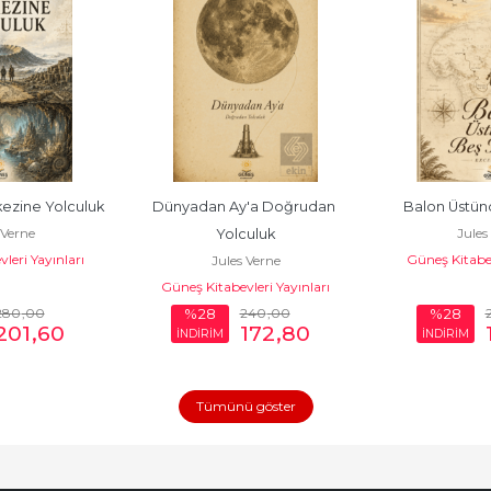
ezine Yolculuk
Dünyadan Ay'a Doğrudan 
Balon Üstün
 Verne
Jules
Yolculuk
leri Yayınları
Güneş Kitabev
Jules Verne
Güneş Kitabevleri Yayınları
280
,00
240
,00
%28
%28
201
,60
172
,80
İNDİRİM
İNDİRİM
Tümünü göster