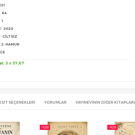
X21
:
64
:
1
I:
2020
:
CILTSIZ
2. HAMUR
ZCE
at: 3 x
37
,67
KSIT SEÇENEKLERI
YORUMLAR
YAYINEVININ DIĞER KITAPLARI
-%
28
-%
28