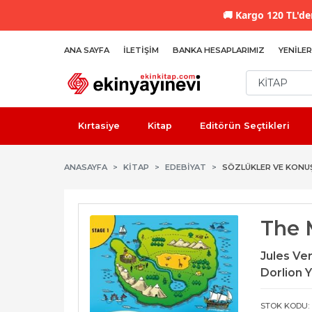
🚚
Kargo 120 TL'den
ANA SAYFA
İLETIŞIM
BANKA HESAPLARIMIZ
YENILER
Kırtasiye
Kitap
Editörün Seçtikleri
ANASAYFA
KİTAP
EDEBIYAT
SÖZLÜKLER VE KONUŞ
The M
Jules Ve
Dorlion Y
STOK KODU: