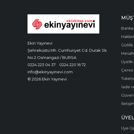
MÜŞT
Banka 
Hakkı
Ekin Yayınevi
Gizlilik
Şehreküstü Mh. Cumhuriyet Cd. Durak Sk.
Mesafe
No:2 Osmangazi / BURSA
Üyelik
0224 223 04 37
0224 220 16 72
Çerez P
info@ekinyayinevi.com
Tüketic
© 2026 Ekin Yayınevi
İade v
Güvenli
İletişi
ÜYEL
Üye Gir