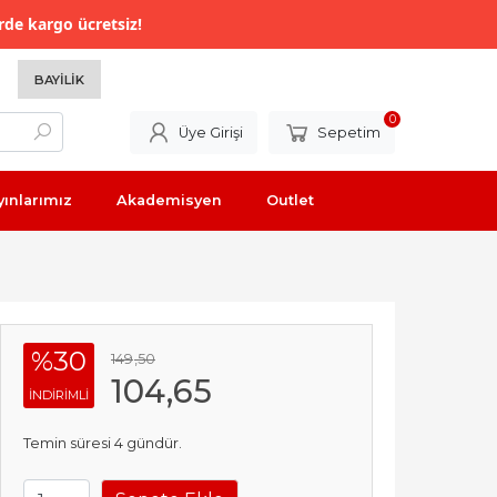
rde kargo ücretsiz!
BAYILIK
0
Üye Girişi
Sepetim
yınlarımız
Akademisyen
Outlet
%30
149
,50
104
,65
INDIRIMLI
Temin süresi 4 gündür.