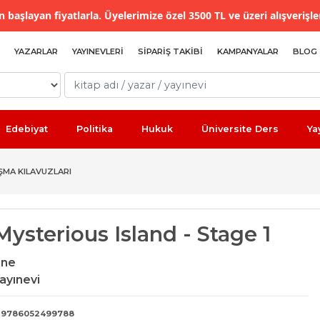
 başlayan fiyatlarla. Üyelerimize özel 3500 TL ve üzeri alışverişle
YAZARLAR
YAYINEVLERI
SIPARIŞ TAKIBI
KAMPANYALAR
BLOG
Edebiyat
Politika
Hukuk
Üniversite Ders
Ya
MA KILAVUZLARI
ysterious Island - Stage 1
rne
ayınevi
9786052499788