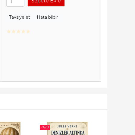
Sepete Ekle
Tavsiye et
Hata bildir
-%
28
-%
23