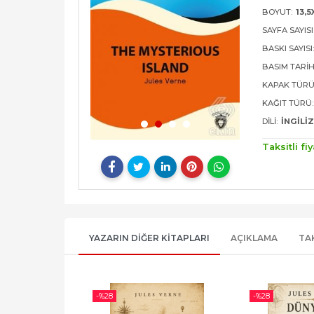
BOYUT:
13,5
SAYFA SAYISI
BASKI SAYISI
BASIM TARIH
KAPAK TÜRÜ
KAĞIT TÜRÜ:
DILI:
İNGILI
Taksitli fiy
YAZARIN DIĞER KITAPLARI
AÇIKLAMA
TA
-%
28
-%
28