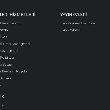
ERI HIZMETLERI
YAYINEVLERI
Hesaplarımız
Ekin Yayınevi Eski Baskı
mızda
Ekin Yayınevi
 İlkesi
li Satış Sözleşmesi
 Sözleşmesi
olitikası
i Yasası
e Değişim Koşulları
k İlkesi
m
IK
işi