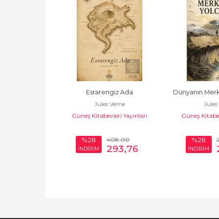
Beş Hafta
Esrarengiz Ada
Dünyanın Merk
 Verne
Jules Verne
Jules
ahçe
Güneş Kitabevleri Yayınları
Güneş Kitabev
300
,00
408
,00
%28
%28
210
,00
293
,76
İNDİRİM
İNDİRİM