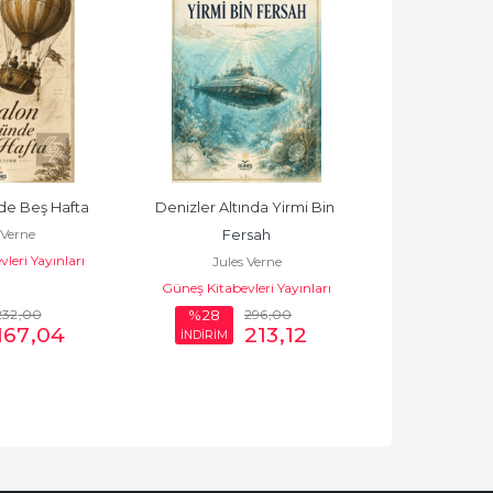
de Beş Hafta
Denizler Altında Yirmi Bin 
Cesar C
 Verne
Jules
Fersah
leri Yayınları
Alfa Ya
Jules Verne
Güneş Kitabevleri Yayınları
232
,00
296
,00
%28
%23
167
,04
213
,12
İNDİRİM
İNDİRİM