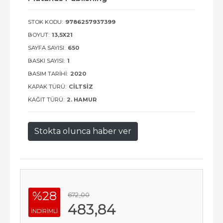
STOK KODU:
9786257937399
BOYUT:
13,5X21
SAYFA SAYISI:
650
BASKI SAYISI:
1
BASIM TARIHI:
2020
KAPAK TÜRÜ:
CILTSIZ
KAĞIT TÜRÜ:
2. HAMUR
Stokta olunca haber ver
%28
672
,00
483
,84
INDIRIMLI