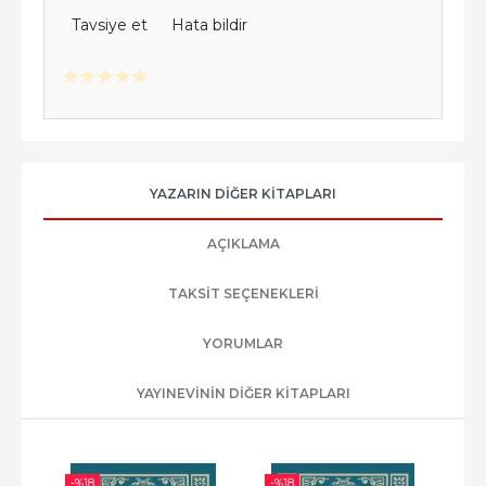
Tavsiye et
Hata bildir
YAZARIN DIĞER KITAPLARI
AÇIKLAMA
TAKSIT SEÇENEKLERI
YORUMLAR
YAYINEVININ DIĞER KITAPLARI
-%
18
-%
18
-%