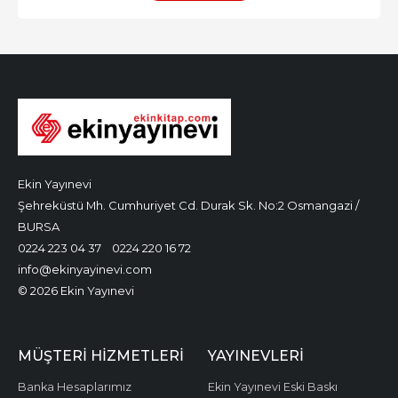
Ekin Yayınevi
Şehreküstü Mh. Cumhuriyet Cd. Durak Sk. No:2 Osmangazi /
BURSA
0224 223 04 37
0224 220 16 72
info@ekinyayinevi.com
© 2026 Ekin Yayınevi
MÜŞTERI HIZMETLERI
YAYINEVLERI
Banka Hesaplarımız
Ekin Yayınevi Eski Baskı