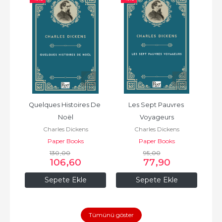
Quelques Histoires De 
Les Sept Pauvres 
Noël
Voyageurs
Charles Dickens
Charles Dickens
Paper Books
Paper Books
130
,00
95
,00
106
,60
77
,90
Sepete Ekle
Sepete Ekle
Tümünü göster