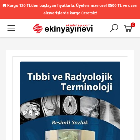
🚚
Kargo 120 TL'den başlayan fiyatlarla. Üyelerimize özel 3500 TL ve üzeri
alışverişlerde kargo ücretsiz!
0