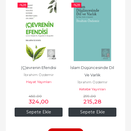
-%
28
-%
28
-%
si
(Ç)evrenin Efendisi
İslam Düşüncesinde Dil 
İbrahim Özdemir
Ve Varlık
M
Hayat Yayınları
İbrahim Özdemir
Ketebe Yayınları
T
450
,00
299
,00
324
,00
215
,28
Sepete Ekle
Sepete Ekle