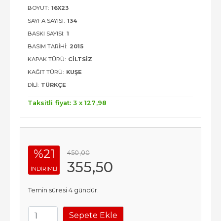
BOYUT:
16X23
SAYFA SAYISI:
134
BASKI SAYISI:
1
BASIM TARIHI:
2015
KAPAK TÜRÜ:
CILTSIZ
KAĞIT TÜRÜ:
KUŞE
DILI:
TÜRKÇE
Taksitli fiyat: 3 x
127
,98
%21
450
,00
355
,50
INDIRIMLI
Temin süresi 4 gündür.
Sepete Ekle