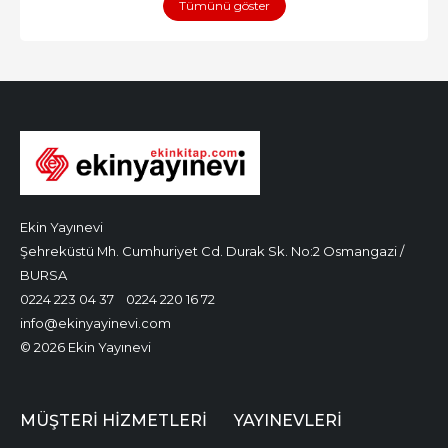
Tümünü göster
Ekin Yayınevi
Şehreküstü Mh. Cumhuriyet Cd. Durak Sk. No:2 Osmangazi /
BURSA
0224 223 04 37
0224 220 16 72
info@ekinyayinevi.com
© 2026 Ekin Yayınevi
MÜŞTERI HIZMETLERI
YAYINEVLERI