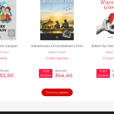
Tom Sawyer
Adventures of Huckleberry Finn
Âdem ile Havv
Twain
Mark Twain
Mark 
ahçe
Grafiti Yayınları
Cinius Y
75
,00
420
,00
%18
%30
52
,50
344
,40
İNDİRİM
İNDİRİM
Tümünü göster