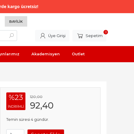
rde kargo ücretsiz!
BAYILIK
0
Üye Girişi
Sepetim
yınlarımız
Akademisyen
Outlet
%23
120
,00
92
,40
INDIRIMLI
Temin süresi 4 gündür.