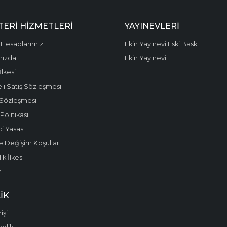
ERI HIZMETLERI
YAYINEVLERI
Hesaplarımız
Ekin Yayınevi Eski Baskı
mızda
Ekin Yayınevi
 İlkesi
li Satış Sözleşmesi
 Sözleşmesi
olitikası
i Yasası
e Değişim Koşulları
k İlkesi
m
IK
işi