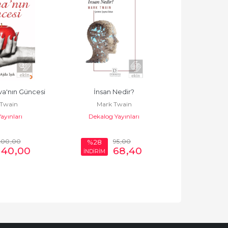
a'nın Güncesi
İnsan Nedir?
Yeryüzünde
Twain
Mark Twain
Mark 
ayınları
Dekalog Yayınları
Can Ya
200
,00
95
,00
%28
%23
140
,00
68
,40
İNDİRİM
İNDİRİM