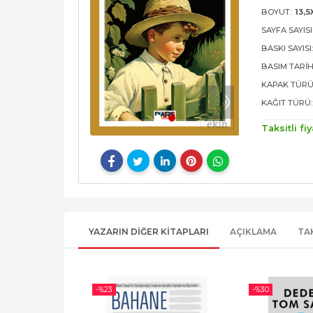
BOYUT:
13,5
SAYFA SAYISI
BASKI SAYISI
BASIM TARIH
KAPAK TÜRÜ
KAĞIT TÜRÜ:
Taksitli fiy
YAZARIN DIĞER KITAPLARI
AÇIKLAMA
TA
-%
23
-%
30