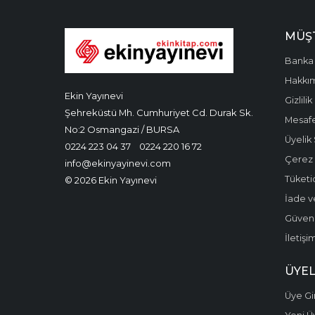
MÜŞT
Banka 
Hakkı
Ekin Yayınevi
Gizlilik
Şehreküstü Mh. Cumhuriyet Cd. Durak Sk.
Mesafe
No:2 Osmangazi / BURSA
Üyelik
0224 223 04 37
0224 220 16 72
Çerez P
info@ekinyayinevi.com
Tüketic
© 2026 Ekin Yayınevi
İade v
Güvenli
İletişi
ÜYEL
Üye Gir