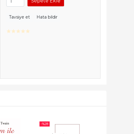
Sepete Ekle
Tavsiye et
Hata bildir
-%
28
-%
23