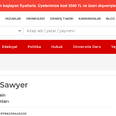
 başlayan fiyatlarla. Üyelerimize özel 3500 TL ve üzeri alışverişle
YAZARLAR
YAYINEVLERI
SIPARIŞ TAKIBI
KAMPANYALAR
BLOG
Edebiyat
Politika
Hukuk
Üniversite Ders
Ya
Sawyer
ain
nları
9786259445205