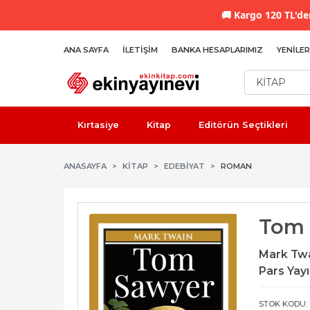
🚚
Kargo 120 TL'den
ANA SAYFA
İLETIŞIM
BANKA HESAPLARIMIZ
YENILER
Kırtasiye
Kitap
Editörün Seçtikleri
ANASAYFA
KİTAP
EDEBIYAT
ROMAN
Tom 
Mark Tw
Pars Yayı
STOK KODU: