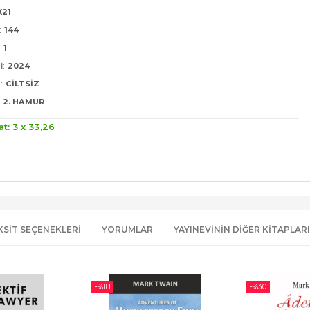
X21
:
144
:
1
I:
2024
:
CILTSIZ
2. HAMUR
at: 3 x
33
,26
KSIT SEÇENEKLERI
YORUMLAR
YAYINEVININ DIĞER KITAPLARI
-%
18
-%
30