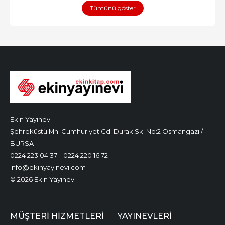
Tümünü göster
Ekin Yayınevi
Şehreküstü Mh. Cumhuriyet Cd. Durak Sk. No:2 Osmangazi /
BURSA
0224 223 04 37
0224 220 16 72
info@ekinyayinevi.com
© 2026 Ekin Yayınevi
MÜŞTERI HIZMETLERI
YAYINEVLERI