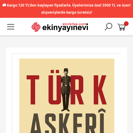
🚚
Kargo 120 TL'den başlayan fiyatlarla. Üyelerimize özel 3500 TL ve üzeri
alışverişlerde kargo ücretsiz!
0