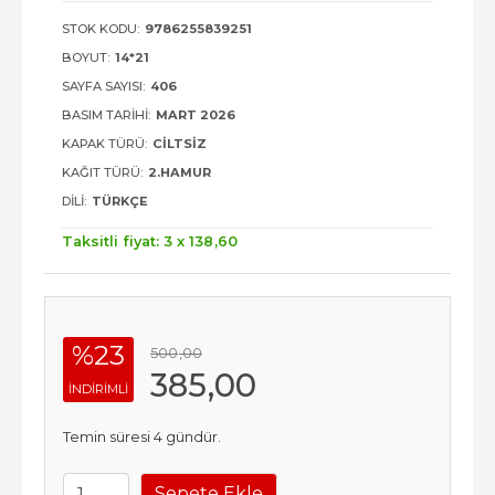
STOK KODU:
9786255839251
BOYUT:
14*21
SAYFA SAYISI:
406
BASIM TARIHI:
MART 2026
KAPAK TÜRÜ:
CILTSIZ
KAĞIT TÜRÜ:
2.HAMUR
DILI:
TÜRKÇE
Taksitli fiyat: 3 x
138
,60
%23
500
,00
385
,00
INDIRIMLI
Temin süresi 4 gündür.
Sepete Ekle