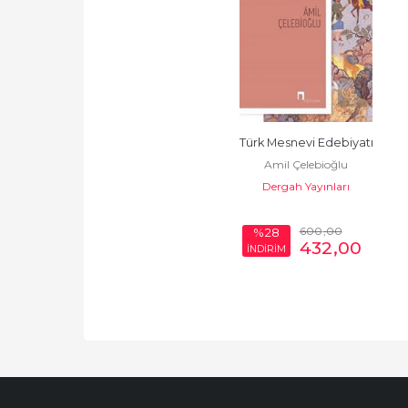
Türk Mesnevi Edebiyatı
Amil Çelebioğlu
Dergah Yayınları
600
,00
%28
432
,00
İNDİRİM