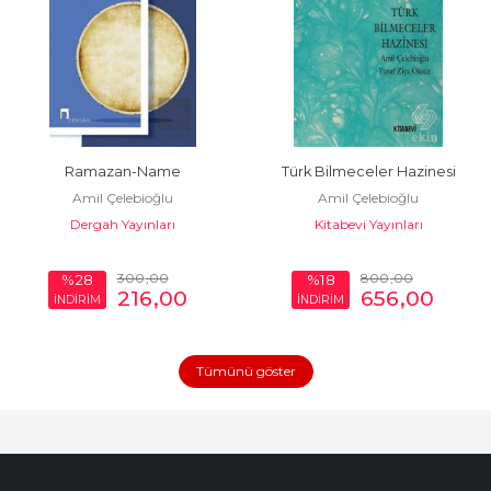
Ramazan-Name
Türk Bilmeceler Hazinesi
Amil Çelebioğlu
Amil Çelebioğlu
Dergah Yayınları
Kitabevi Yayınları
300
,00
800
,00
%28
%18
216
,00
656
,00
İNDİRİM
İNDİRİM
Tümünü göster