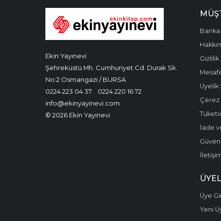
MÜŞT
Banka 
Hakkı
Ekin Yayınevi
Gizlilik
Şehreküstü Mh. Cumhuriyet Cd. Durak Sk.
Mesafe
No:2 Osmangazi / BURSA
Üyelik
0224 223 04 37
0224 220 16 72
Çerez P
info@ekinyayinevi.com
Tüketic
© 2026 Ekin Yayınevi
İade v
Güvenli
İletişi
ÜYEL
Üye Gir
Yeni Ü