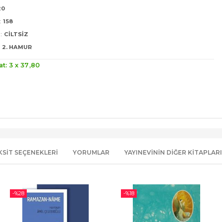
20
:
158
:
CILTSIZ
2. HAMUR
at: 3 x
37
,80
KSIT SEÇENEKLERI
YORUMLAR
YAYINEVININ DIĞER KITAPLARI
-%
28
-%
18