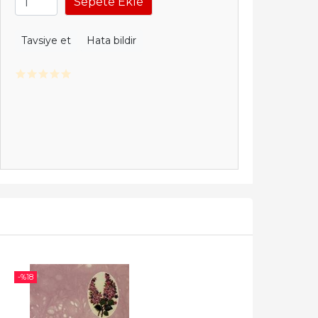
Sepete Ekle
Tavsiye et
Hata bildir
-%
18