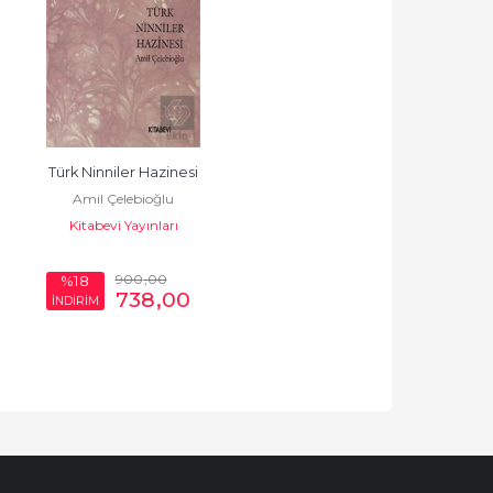
Türk Ninniler Hazinesi
Amil Çelebioğlu
Kitabevi Yayınları
900
,00
%18
738
,00
İNDİRİM