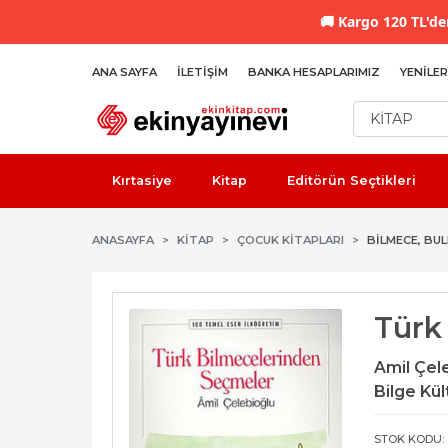
🚚
Kargo 120 TL'den
ANA SAYFA
İLETIŞIM
BANKA HESAPLARIMIZ
YENILER
Kırtasiye
Kitap
Editörün Seçtikleri
ANASAYFA
KİTAP
ÇOCUK KITAPLARI
BILMECE, BU
Türk
Amil Çel
Bilge Kül
STOK KODU: