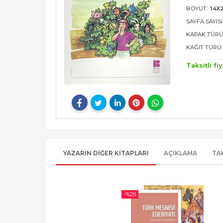
BOYUT:
14X
SAYFA SAYISI
KAPAK TÜRÜ
KAĞIT TÜRÜ:
Taksitli fiy
YAZARIN DIĞER KITAPLARI
AÇIKLAMA
TA
-%
28