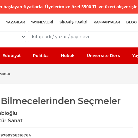
 başlayan fiyatlarla. Üyelerimize özel 3500 TL ve üzeri alışverişle
YAZARLAR
YAYINEVLERI
SIPARIŞ TAKIBI
KAMPANYALAR
BLOG
Edebiyat
Politika
Hukuk
Üniversite Ders
Ya
LMACA
 Bilmecelerinden Seçmeler
ebioğlu
tür Sanat
9789756316764