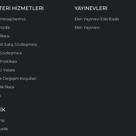
ERI HIZMETLERI
YAYINEVLERI
Hesaplarımız
Ekin Yayınevi Eski Baskı
mızda
Ekin Yayınevi
 İlkesi
li Satış Sözleşmesi
 Sözleşmesi
olitikası
i Yasası
e Değişim Koşulları
k İlkesi
m
IK
işi
yelik