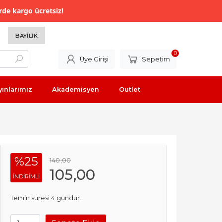
rde kargo ücretsiz!
BAYILIK
0
Üye Girişi
Sepetim
yınlarımız
Akademisyen
Outlet
%25
140
,00
105
,00
INDIRIMLI
Temin süresi 4 gündür.