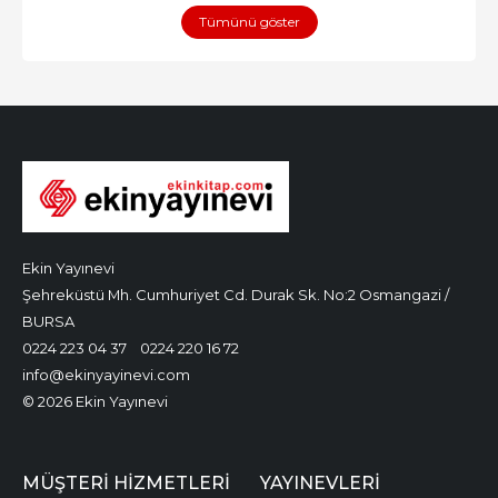
Tümünü göster
Ekin Yayınevi
Şehreküstü Mh. Cumhuriyet Cd. Durak Sk. No:2 Osmangazi /
BURSA
0224 223 04 37
0224 220 16 72
info@ekinyayinevi.com
© 2026 Ekin Yayınevi
MÜŞTERI HIZMETLERI
YAYINEVLERI