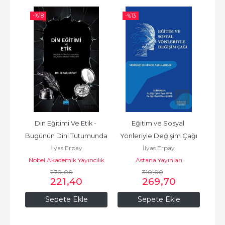
-%
18
-%
13
Din Eğitimi Ve Etik - 
Eğitim ve Sosyal 
Bugünün Dini Tutumunda 
Yönleriyle Değişim Çağı
İlyas Erpay
İlyas Erpay
Geçmi
Nobel Akademik Yayıncılık
Astana Yayınları
270
,00
310
,00
221
,40
269
,70
Sepete Ekle
Sepete Ekle