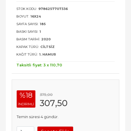
STOK KODU:
9786257707336
BOYUT:
16X24
SAYFA SAYISI:
185
BASKI SAYISI:
1
BASIM TARIHI:
2020
KAPAK TÜRÜ:
CILTSIZ
KAĞIT TÜRÜ:
1. HAMUR
Taksitli fiyat: 3 x
110
,70
%18
375
,00
307
,50
INDIRIMLI
Temin süresi 4 gündür.