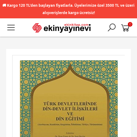
🚚
Kargo 120 TL'den başlayan fiyatlarla. Üyelerimize özel 3500 TL ve üzeri
alışverişlerde kargo ücretsiz!
0