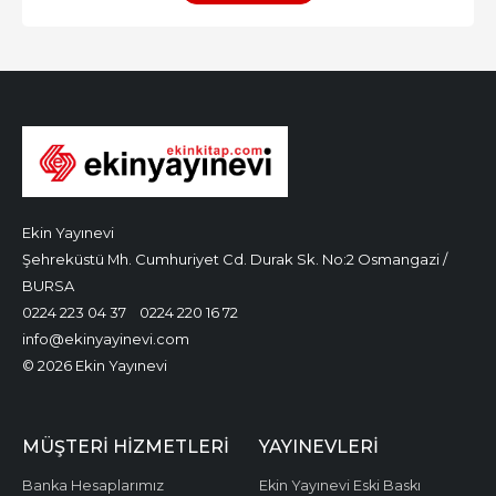
Ekin Yayınevi
Şehreküstü Mh. Cumhuriyet Cd. Durak Sk. No:2 Osmangazi /
BURSA
0224 223 04 37
0224 220 16 72
info@ekinyayinevi.com
© 2026 Ekin Yayınevi
MÜŞTERI HIZMETLERI
YAYINEVLERI
Banka Hesaplarımız
Ekin Yayınevi Eski Baskı