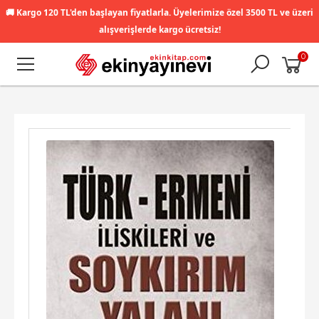
🚚
Kargo 120 TL'den başlayan fiyatlarla. Üyelerimize özel 3500 TL ve üzeri
alışverişlerde kargo ücretsiz!
0