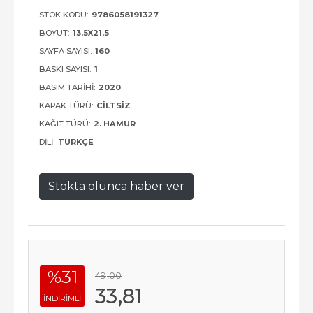
STOK KODU:
9786058191327
BOYUT:
13,5X21,5
SAYFA SAYISI:
160
BASKI SAYISI:
1
BASIM TARIHI:
2020
KAPAK TÜRÜ:
CILTSIZ
KAĞIT TÜRÜ:
2. HAMUR
DILI:
TÜRKÇE
Stokta olunca haber ver
%31
49
,00
33
,81
INDIRIMLI