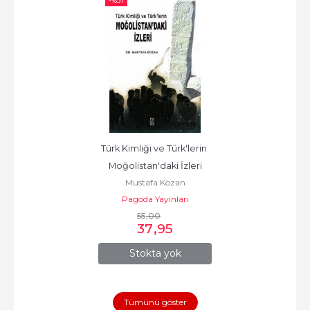
-%
31
Türk Kimliği ve Türk'lerin 
Moğolistan'daki İzleri
Mustafa Kozan
Pagoda Yayınları
55
,00
37
,95
Stokta yok
Tümünü göster