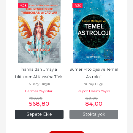
-%
28
-%
30
-%
ğuz 
İnanna'dan Umay'a 
Sümer Mitolojisi ve Temel 
Gö
Lilith'den Al Karısı'na Türk 
Astroloji
Nuray Bilgili
Nuray Bilgili
Mit
n
Hermes Yayınları
Kripto Basım Yayın
790
,00
120
,00
568
,80
84
,00
Sepete Ekle
Stokta yok