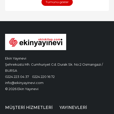
Tümünü göster
Ekin Yayınevi
Şehreküstü Mh. Cumhuriyet Cd. Durak Sk. No:2 Osmangazi /
BURSA
0224 223 04 37
0224 220 16 72
info@ekinyayinevi.com
© 2026 Ekin Yayınevi
MÜŞTERI HIZMETLERI
YAYINEVLERI