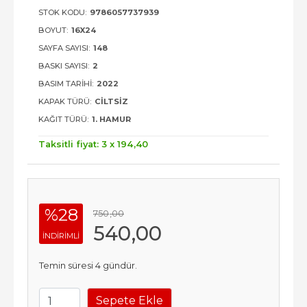
STOK KODU:
9786057737939
BOYUT:
16X24
SAYFA SAYISI:
148
BASKI SAYISI:
2
BASIM TARIHI:
2022
KAPAK TÜRÜ:
CILTSIZ
KAĞIT TÜRÜ:
1. HAMUR
Taksitli fiyat: 3 x
194
,40
%28
750
,00
540
,00
INDIRIMLI
Temin süresi 4 gündür.
Sepete Ekle