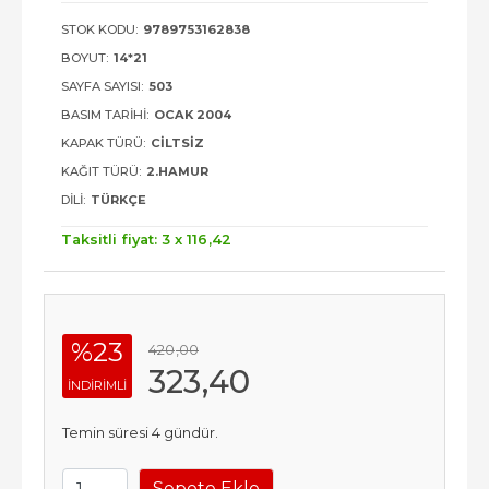
STOK KODU:
9789753162838
BOYUT:
14*21
SAYFA SAYISI:
503
BASIM TARIHI:
OCAK 2004
KAPAK TÜRÜ:
CILTSIZ
KAĞIT TÜRÜ:
2.HAMUR
DILI:
TÜRKÇE
Taksitli fiyat: 3 x
116
,42
%23
420
,00
323
,40
INDIRIMLI
Temin süresi 4 gündür.
Sepete Ekle