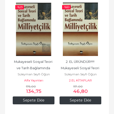
-%
23
-%
60
-%
ir 
Mukayeseli Sosyal Teori 
2. EL ÜRÜNDÜR!!!!! 
2. 
tifi
ve Tarih Bağlamında 
Mukayeseli Sosyal Teori 
Süleyman Seyfi Öğün
Süleyman Seyfi Öğün
S
Milliyetçilik
ve Tarih Bağlamında...
Alfa Yayınları
2.EL KİTAPLAR
175
,00
117
,00
134
,75
46
,80
Sepete Ekle
Sepete Ekle