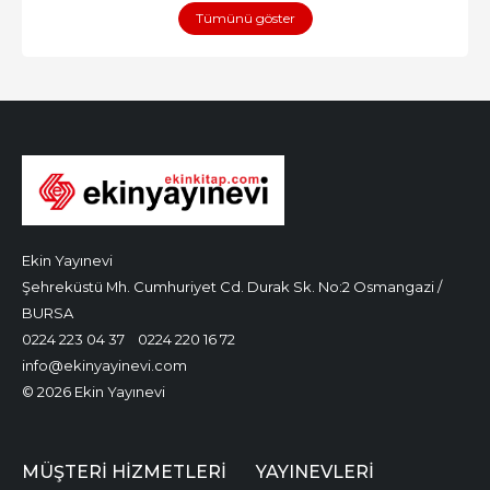
Tümünü göster
Ekin Yayınevi
Şehreküstü Mh. Cumhuriyet Cd. Durak Sk. No:2 Osmangazi /
BURSA
0224 223 04 37
0224 220 16 72
info@ekinyayinevi.com
© 2026 Ekin Yayınevi
MÜŞTERI HIZMETLERI
YAYINEVLERI