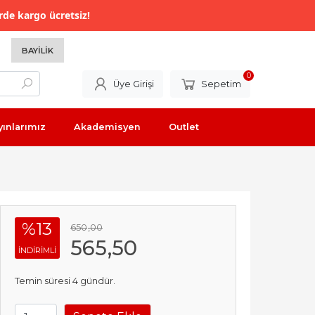
rde kargo ücretsiz!
BAYILIK
0
Üye Girişi
Sepetim
yınlarımız
Akademisyen
Outlet
%13
650
,00
565
,50
INDIRIMLI
Temin süresi 4 gündür.