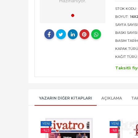
STOK KODU:
BOYUT:
16X
SAYFA SAYISI
BASKI SAYISI
BASIM TARIH
KAPAK TÜRÜ
KAĞIT TÜRÜ:
Taksitli fiy
YAZARIN DIĞER KITAPLARI
AÇIKLAMA
TA
YENI
YENI
-%
23
-%
8