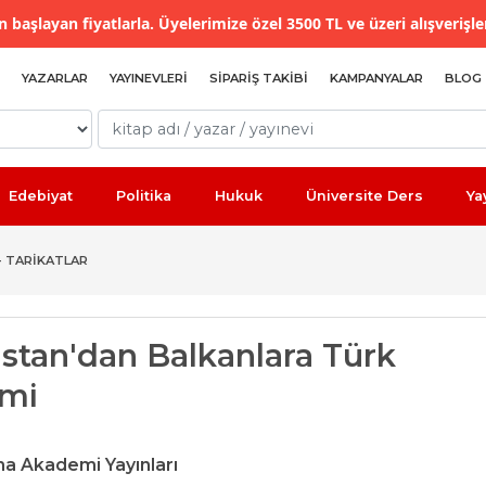
 başlayan fiyatlarla. Üyelerimize özel 3500 TL ve üzeri alışverişle
YAZARLAR
YAYINEVLERI
SIPARIŞ TAKIBI
KAMPANYALAR
BLOG
Edebiyat
Politika
Hukuk
Üniversite Ders
Ya
- TARIKATLAR
istan'dan Balkanlara Türk
zmi
a Akademi Yayınları