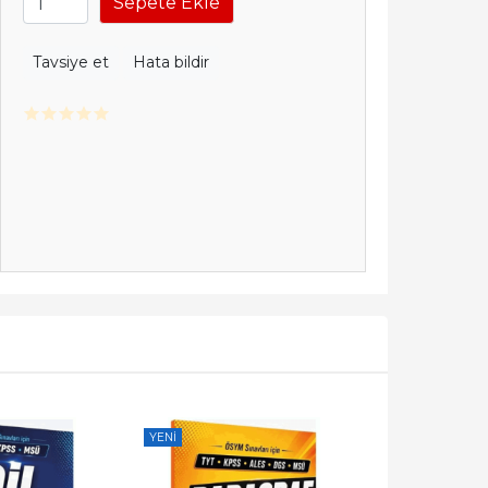
Sepete Ekle
Tavsiye et
Hata bildir
YENI
YENI