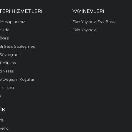
ERI HIZMETLERI
YAYINEVLERI
Hesaplarımız
Ekin Yayınevi Eski Baskı
mızda
Ekin Yayınevi
 İlkesi
li Satış Sözleşmesi
 Sözleşmesi
olitikası
i Yasası
e Değişim Koşulları
k İlkesi
m
IK
işi
yelik