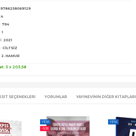
9786258069129
24
:
794
:
1
I:
2021
:
CILTSIZ
2. HAMUR
at: 3 x
203
,58
KSIT SEÇENEKLERI
YORUMLAR
YAYINEVININ DIĞER KITAPLARI
YENI
YENI
-%
18