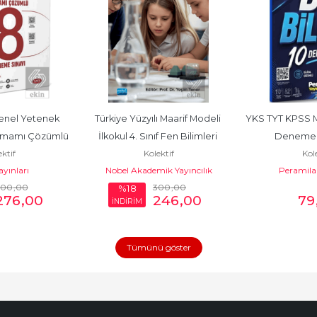
nel Yetenek 
Türkiye Yüzyılı Maarif Modeli 
YKS TYT KPSS MSÜ
amamı Çözümlü 
İlkokul 4. Sınıf Fen Bilimleri 
Deneme 
ktif
Kolektif
Kole
e Sınavı
Dersi...
yınları
Nobel Akademik Yayıncılık
Peramila 
300
,00
300
,00
%18
276
,00
246
,00
79
İNDİRİM
Tümünü göster