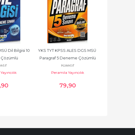
 Dil Bilgisi 10 
YKS TYT KPSS ALES DGS MSÜ 
YKS TYT KPSS 
Çözümlü
Paragraf 5 Deneme Çözümlü
Problemler
ktif
Kolektif
Kole
Çöz
Yayıncılık
Peramila Yayıncılık
Peramila 
,90
79
,90
79