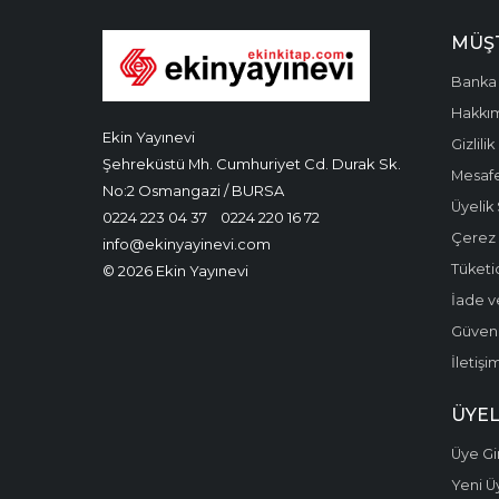
MÜŞT
Banka 
Hakkı
Ekin Yayınevi
Gizlilik
Şehreküstü Mh. Cumhuriyet Cd. Durak Sk.
Mesafe
No:2 Osmangazi / BURSA
Üyelik
0224 223 04 37
0224 220 16 72
Çerez P
info@ekinyayinevi.com
Tüketic
© 2026 Ekin Yayınevi
İade v
Güvenli
İletişi
ÜYEL
Üye Gir
Yeni Ü