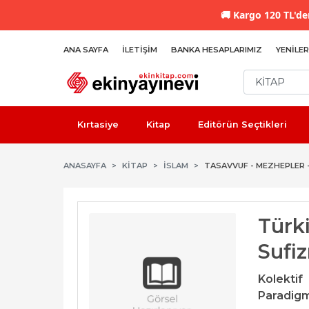
🚚
Kargo 120 TL'den
ANA SAYFA
İLETIŞIM
BANKA HESAPLARIMIZ
YENILER
Kırtasiye
Kitap
Editörün Seçtikleri
ANASAYFA
KİTAP
İSLAM
TASAVVUF - MEZHEPLER 
Türk
Sufi
Kolektif
Paradigm