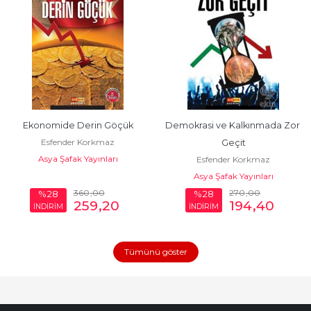
Ekonomide Derin Göçük
Demokrasi ve Kalkınmada Zor 
Esfender Korkmaz
Geçit
Asya Şafak Yayınları
Esfender Korkmaz
Asya Şafak Yayınları
360
,00
270
,00
%28
%28
259
,20
194
,40
İNDİRİM
İNDİRİM
Tümünü göster