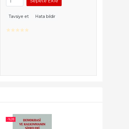
Sepete Ekle
Tavsiye et
Hata bildir
-%
28