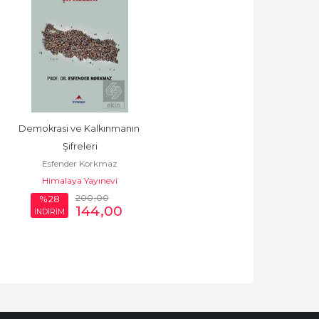
Demokrasi ve Kalkınmanın 
Şifreleri
Esfender Korkmaz
Himalaya Yayınevi
200
,00
%28
144
,00
İNDİRİM