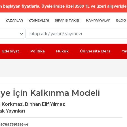
 başlayan fiyatlarla. Üyelerimize özel 3500 TL ve üzeri alışverişle
YAZARLAR
YAYINEVLERI
SIPARIŞ TAKIBI
KAMPANYALAR
BLOG
Edebiyat
Politika
Hukuk
Üniversite Ders
Ya
iye İçin Kalkınma Modeli
r Korkmaz,
Binhan Elif Yılmaz
k Yayınları
9789759159344