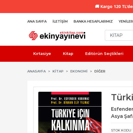
🚚
Kargo 120 TL'den
ANA SAYFA
İLETIŞIM
BANKA HESAPLARIMIZ
YENILER
Kırtasiye
Kitap
Editörün Seçtikleri
ANASAYFA
KİTAP
EKONOMI
DIĞER
Türk
Esfende
Asya Şafa
STOK KODU: