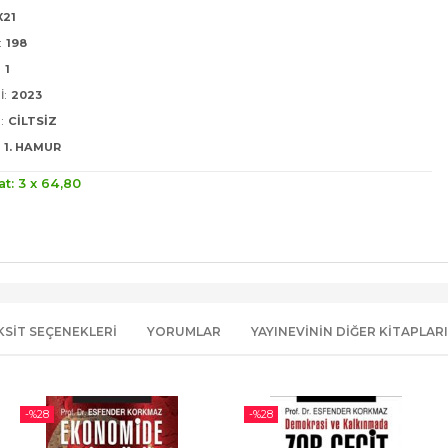
X21
:
198
:
1
I:
2023
:
CILTSIZ
1. HAMUR
at: 3 x
64
,80
KSIT SEÇENEKLERI
YORUMLAR
YAYINEVININ DIĞER KITAPLARI
-%
28
-%
28