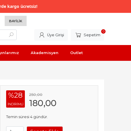
rde kargo ücretsiz!
BAYILIK
0
Üye Girişi
Sepetim
yınlarımız
Akademisyen
Outlet
%28
250
,00
180
,00
INDIRIMLI
Temin süresi 4 gündür.