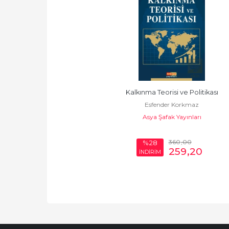
Kalkınma Teorisi ve Politikası
Esfender Korkmaz
Asya Şafak Yayınları
360
,00
%28
259
,20
İNDİRİM