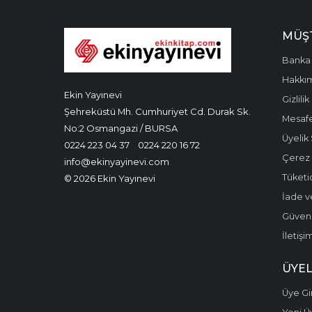
MÜŞT
Banka 
Hakkı
Ekin Yayınevi
Gizlilik
Şehreküstü Mh. Cumhuriyet Cd. Durak Sk.
Mesafe
No:2 Osmangazi / BURSA
Üyelik
0224 223 04 37
0224 220 16 72
Çerez P
info@ekinyayinevi.com
Tüketic
© 2026 Ekin Yayınevi
İade v
Güvenli
İletişi
ÜYEL
Üye Gir