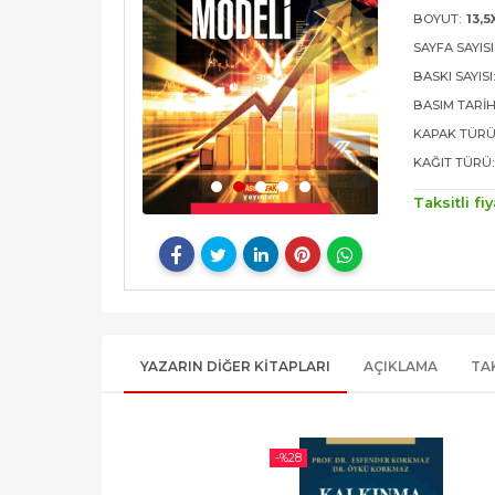
BOYUT:
13,5
SAYFA SAYISI
BASKI SAYISI
BASIM TARIH
KAPAK TÜRÜ
KAĞIT TÜRÜ:
Taksitli fiy
YAZARIN DIĞER KITAPLARI
AÇIKLAMA
TA
-%
28