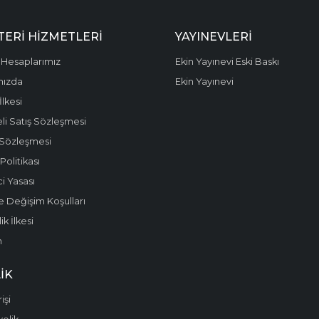
ERI HIZMETLERI
YAYINEVLERI
Hesaplarımız
Ekin Yayınevi Eski Baskı
mızda
Ekin Yayınevi
 İlkesi
li Satış Sözleşmesi
 Sözleşmesi
olitikası
i Yasası
e Değişim Koşulları
k İlkesi
m
IK
işi