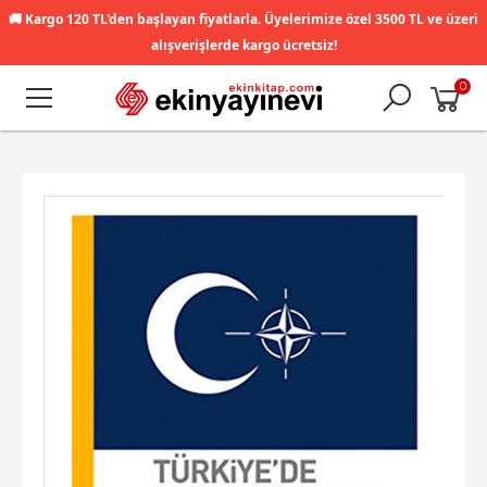
🚚
Kargo 120 TL'den başlayan fiyatlarla. Üyelerimize özel 3500 TL ve üzeri
alışverişlerde kargo ücretsiz!
0