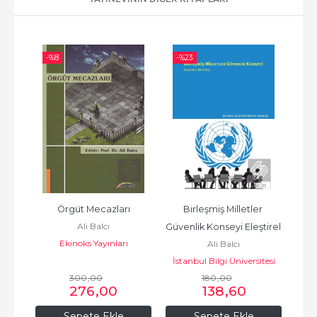
-%
8
-%
23
-%
ası
Örgüt Mecazları
Birleşmiş Milletler 
Ali Balcı
Güvenlik Konseyi Eleştirel 
Ekinoks Yayınları
Ali Balcı
Bir
İstanbul Bilgi Üniversitesi
300
,00
180
Yayınları
,00
276
,00
138
,60
Sepete Ekle
Sepete Ekle