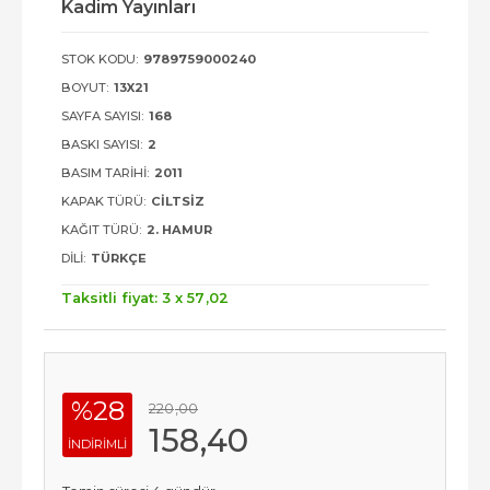
Kadim Yayınları
STOK KODU:
9789759000240
BOYUT:
13X21
SAYFA SAYISI:
168
BASKI SAYISI:
2
BASIM TARIHI:
2011
KAPAK TÜRÜ:
CILTSIZ
KAĞIT TÜRÜ:
2. HAMUR
DILI:
TÜRKÇE
Taksitli fiyat: 3 x
57
,02
%28
220
,00
158
,40
INDIRIMLI