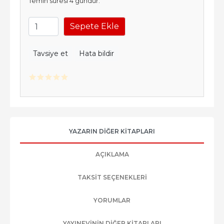
Temin süresi 4 gündür.
Sepete Ekle
Tavsiye et
Hata bildir
YAZARIN DIĞER KITAPLARI
AÇIKLAMA
TAKSIT SEÇENEKLERI
YORUMLAR
YAYINEVININ DIĞER KITAPLARI