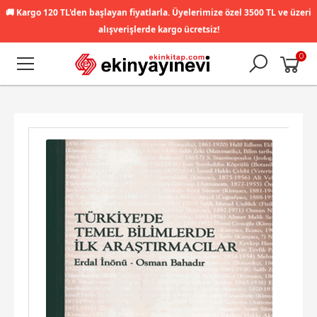
🚚
Kargo 120 TL'den başlayan fiyatlarla. Üyelerimize özel 3500 TL ve üzeri
alışverişlerde kargo ücretsiz!
0