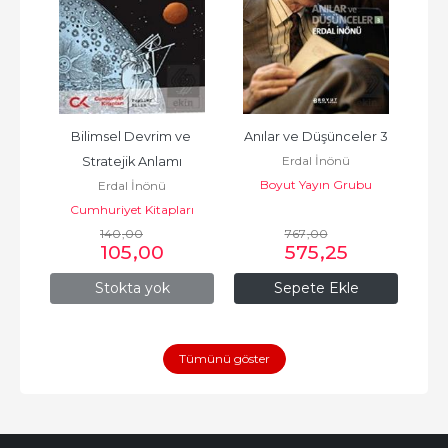
 
Bilimsel Devrim ve 
Anılar ve Düşünceler 3
1
Erdal İnönü
Stratejik Anlamı
Boyut Yayın Grubu
Erdal İnönü
Cumhuriyet Kitapları
zı...
Bibl
140
,00
767
,00
105
,00
575
,25
Stokta yok
Sepete Ekle
Tümünü göster