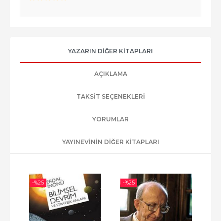
YAZARIN DIĞER KITAPLARI
AÇIKLAMA
TAKSIT SEÇENEKLERI
YORUMLAR
YAYINEVININ DIĞER KITAPLARI
-%
25
-%
25
-%