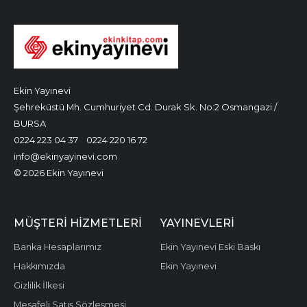
Ekin Yayınevi
Şehreküstü Mh. Cumhuriyet Cd. Durak Sk. No:2 Osmangazi /
BURSA
0224 223 04 37
0224 220 16 72
info@ekinyayinevi.com
© 2026 Ekin Yayınevi
MÜŞTERI HIZMETLERI
YAYINEVLERI
Banka Hesaplarımız
Ekin Yayınevi Eski Baskı
Hakkımızda
Ekin Yayınevi
Gizlilik İlkesi
Mesafeli Satış Sözleşmesi