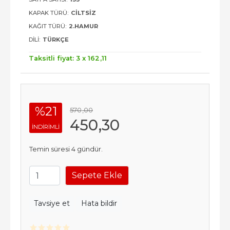
KAPAK TÜRÜ:
CILTSIZ
KAĞIT TÜRÜ:
2.HAMUR
DILI:
TÜRKÇE
Taksitli fiyat: 3 x
162
,11
%21
570
,00
450
,30
INDIRIMLI
Temin süresi 4 gündür.
Sepete Ekle
Tavsiye et
Hata bildir