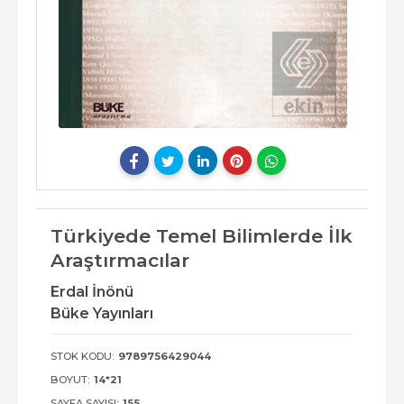
Türkiyede Temel Bilimlerde İlk
Araştırmacılar
Erdal İnönü
Büke Yayınları
STOK KODU:
9789756429044
BOYUT:
14*21
SAYFA SAYISI:
155