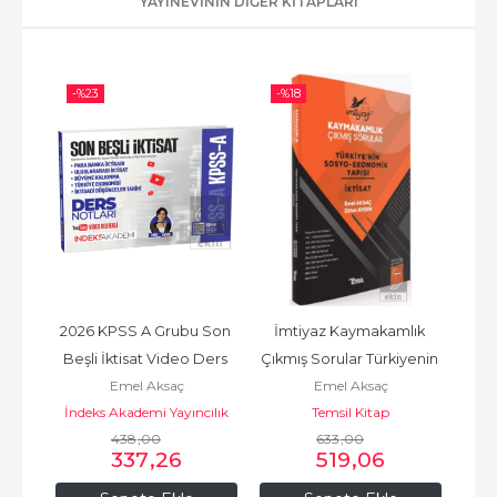
YAYINEVININ DIĞER KITAPLARI
-%
23
-%
18
-%
isat 
2026 KPSS A Grubu Son 
İmtiyaz Kaymakamlık 
2
mlü
Beşli İktisat Video Ders 
Çıkmış Sorular Türkiyenin 
İk
Emel Aksaç
Emel Aksaç
Notları
Sosyo - Ekonomik Yapısı 
Ban
ılık
İndeks Akademi Yayıncılık
Temsil Kitap
İnd
ve...
438
,00
633
,00
337
,26
519
,06