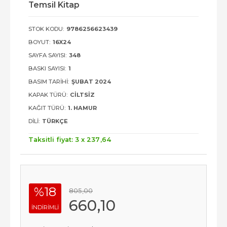
Temsil Kitap
STOK KODU:
9786256623439
BOYUT:
16X24
SAYFA SAYISI:
348
BASKI SAYISI:
1
BASIM TARIHI:
ŞUBAT 2024
KAPAK TÜRÜ:
CILTSIZ
KAĞIT TÜRÜ:
1. HAMUR
DILI:
TÜRKÇE
Taksitli fiyat: 3 x
237
,64
%18
805
,00
660
,10
INDIRIMLI