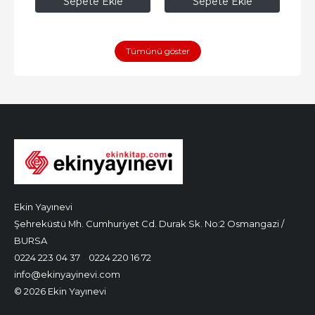
Sepete Ekle
Sepete Ekle
Tümünü göster
Ekin Yayınevi
Şehreküstü Mh. Cumhuriyet Cd. Durak Sk. No:2 Osmangazi /
BURSA
0224 223 04 37
0224 220 16 72
info@ekinyayinevi.com
© 2026 Ekin Yayınevi