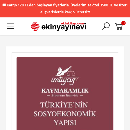
🚚
Kargo 120 TL'den başlayan fiyatlarla. Üyelerimize özel 3500 TL ve üzeri
alışverişlerde kargo ücretsiz!
0