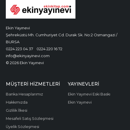
Ekin Yayınevi
Şehreküstü Mh. Cumhuriyet Cd. Durak Sk. No:2 Osmangazi /
BURSA
0224 223 04 37
0224 220 16 72
info@ekinyayinevi.com
© 2026 Ekin Yayınevi
MÜŞTERI HIZMETLERI
YAYINEVLERI
Banka Hesaplarımız
Ekin Yayınevi Eski Baskı
Hakkımızda
Ekin Yayınevi
Gizlilik İlkesi
Mesafeli Satış Sözleşmesi
Üyelik Sözleşmesi