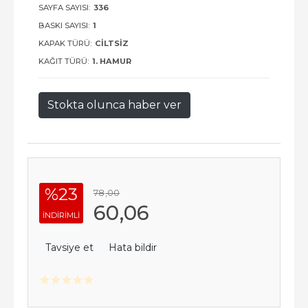
SAYFA SAYISI:
336
BASKI SAYISI:
1
KAPAK TÜRÜ:
CILTSIZ
KAĞIT TÜRÜ:
1. HAMUR
Stokta olunca haber ver
%23
78
,00
60
,06
INDIRIMLI
Tavsiye et
Hata bildir