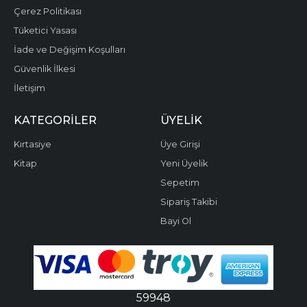
Çerez Politikası
Tüketici Yasası
İade ve Değişim Koşulları
Güvenlik İlkesi
İletişim
KATEGORILER
ÜYELIK
Kırtasiye
Üye Girişi
Kitap
Yeni Üyelik
Sepetim
Sipariş Takibi
Bayi Ol
59948