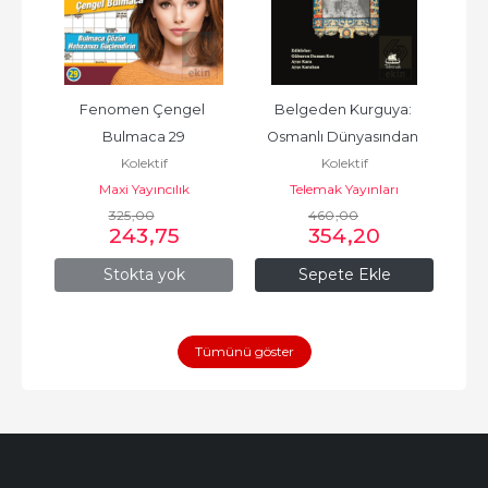
Fenomen Çengel 
Belgeden Kurguya: 
P
abı
Bulmaca 29
Osmanlı Dünyasından 
Kolektif
Kolektif
Anlatılar ve Tarihyazımı 
Maxi Yayıncılık
Telemak Yayınları
Tartışmaları
325
,00
460
,00
243
,75
354
,20
Stokta yok
Sepete Ekle
Tümünü göster