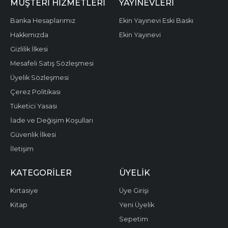
MÜŞTERI HIZMETLERI
YAYINEVLERI
Banka Hesaplarımız
Ekin Yayınevi Eski Baskı
Hakkımızda
Ekin Yayınevi
Gizlilik İlkesi
Mesafeli Satış Sözleşmesi
Üyelik Sözleşmesi
Çerez Politikası
Tüketici Yasası
İade ve Değişim Koşulları
Güvenlik İlkesi
İletişim
KATEGORILER
ÜYELIK
Kırtasiye
Üye Girişi
Kitap
Yeni Üyelik
Sepetim