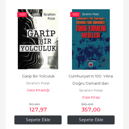
-%
33
-%
30
Garip Bir Yolculuk
Cumhuriyet'in 100. Yılına 
İbrahim Polat
Doğru Osmanlı'dan 
Gece Kitaplığı
İbrahim Polat
Günümü
Elips Kitap
191
,00
510
,00
127
,97
357
,00
Sepete Ekle
Sepete Ekle