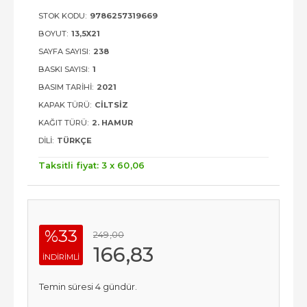
STOK KODU:
9786257319669
BOYUT:
13,5X21
SAYFA SAYISI:
238
BASKI SAYISI:
1
BASIM TARIHI:
2021
KAPAK TÜRÜ:
CILTSIZ
KAĞIT TÜRÜ:
2. HAMUR
DILI:
TÜRKÇE
Taksitli fiyat: 3 x
60
,06
%33
249
,00
166
,83
INDIRIMLI
Temin süresi 4 gündür.