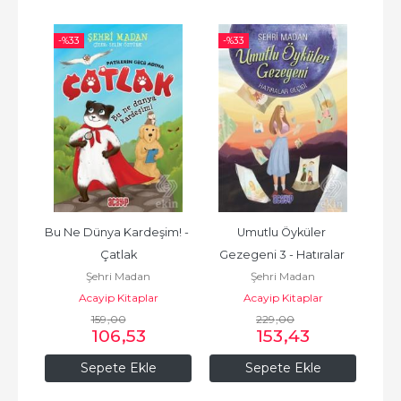
-%
33
-%
33
-%
i 
Bu Ne Dünya Kardeşim! - 
Umutlu Öyküler 
Çatlak
Gezegeni 3 - Hatıralar 
Gez
Şehri Madan
Şehri Madan
Geçidi
Acayip Kitaplar
Acayip Kitaplar
159
,00
229
,00
106
,53
153
,43
Sepete Ekle
Sepete Ekle