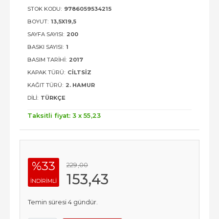
STOK KODU:
9786059534215
BOYUT:
13,5X19,5
SAYFA SAYISI:
200
BASKI SAYISI:
1
BASIM TARIHI:
2017
KAPAK TÜRÜ:
CILTSIZ
KAĞIT TÜRÜ:
2. HAMUR
DILI:
TÜRKÇE
Taksitli fiyat: 3 x
55
,23
%33
229
,00
153
,43
INDIRIMLI
Temin süresi 4 gündür.