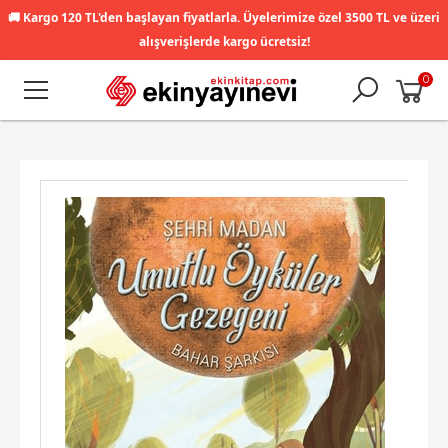
🚚
Kargo 120 TL'den başlayan fiyatlarla. Üyelerimize özel 3500 TL ve üzeri
alışverişlerde kargo ücretsiz!
0