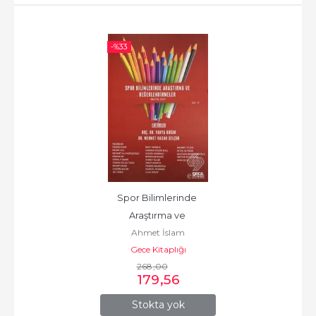
-%
33
Spor Bilimlerinde 
Araştırma ve 
Ahmet İslam
Değerlendirmeler Ci
Gece Kitaplığı
268
,00
179
,56
Stokta yok