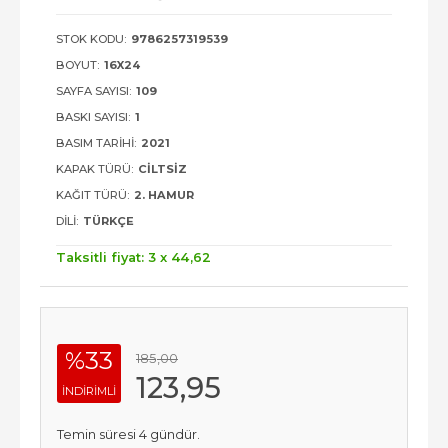
STOK KODU:
9786257319539
BOYUT:
16X24
SAYFA SAYISI:
109
BASKI SAYISI:
1
BASIM TARIHI:
2021
KAPAK TÜRÜ:
CILTSIZ
KAĞIT TÜRÜ:
2. HAMUR
DILI:
TÜRKÇE
Taksitli fiyat: 3 x
44
,62
%33
185
,00
123
,95
INDIRIMLI
Temin süresi 4 gündür.