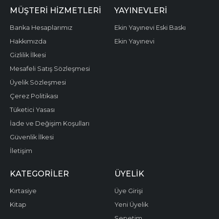
MÜŞTERI HIZMETLERI
YAYINEVLERI
Banka Hesaplarımız
Ekin Yayınevi Eski Baskı
Hakkımızda
Ekin Yayınevi
Gizlilik İlkesi
Mesafeli Satış Sözleşmesi
Üyelik Sözleşmesi
Çerez Politikası
Tüketici Yasası
İade ve Değişim Koşulları
Güvenlik İlkesi
İletişim
KATEGORILER
ÜYELIK
Kırtasiye
Üye Girişi
Kitap
Yeni Üyelik
Sepetim