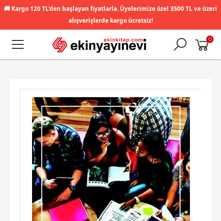
🚚
Kargo 120 TL'den başlayan fiyatlarla. Üyelerimize özel 3500 TL ve üzeri
alışverişlerde kargo ücretsiz!
0