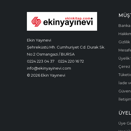
MÜŞT
Banka 
Hakkı
Ekin Yayınevi
Gizlilik
Şehreküstü Mh. Cumhuriyet Cd. Durak Sk.
Mesafe
No:2 Osmangazi / BURSA
Üyelik
0224 223 04 37
0224 220 16 72
Çerez P
info@ekinyayinevi.com
Tüketic
© 2026 Ekin Yayınevi
İade v
Güvenli
İletişi
ÜYEL
Üye Gir