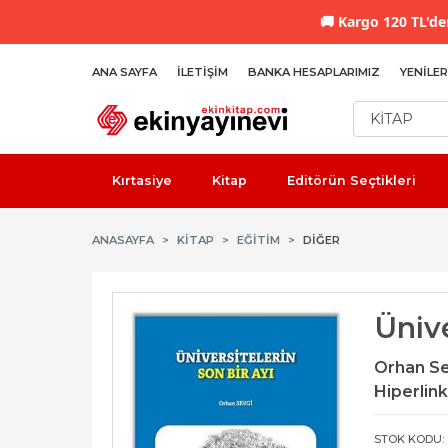
🚚
Kargo 120 TL'den
ANA SAYFA
İLETIŞIM
BANKA HESAPLARIMIZ
YENILER
Kırtasiye
Kitap
Editörün Seçtikleri
ANASAYFA
KİTAP
EĞITIM
DIĞER
Ünive
Orhan Se
Hiperlink
STOK KODU: