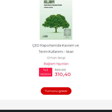
ÇED Raporlarında Kavram ve 
Terim Kullanımı - İstan
Orhan Sevgi
Bağlam Yayınları
320
,00
%3
310
,40
İNDİRİM
Tümünü göster