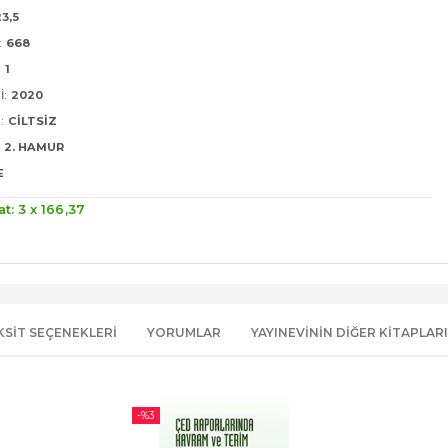
23,5
:
668
:
1
I:
2020
:
CILTSIZ
2. HAMUR
E
at: 3 x
166
,37
KSIT SEÇENEKLERI
YORUMLAR
YAYINEVININ DIĞER KITAPLARI
-%
3