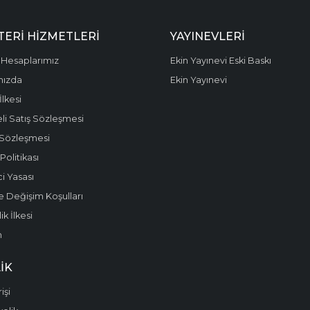
ERI HIZMETLERI
YAYINEVLERI
Hesaplarımız
Ekin Yayınevi Eski Baskı
mızda
Ekin Yayınevi
 İlkesi
li Satış Sözleşmesi
 Sözleşmesi
olitikası
i Yasası
e Değişim Koşulları
k İlkesi
m
IK
işi