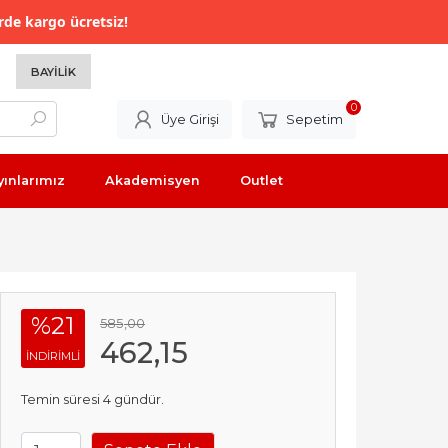
rde kargo ücretsiz!
BAYILIK
0
Üye Girişi
Sepetim
yınlarımız
Akademisyen
Outlet
%21
585
,00
462
,15
INDIRIMLI
Temin süresi 4 gündür.