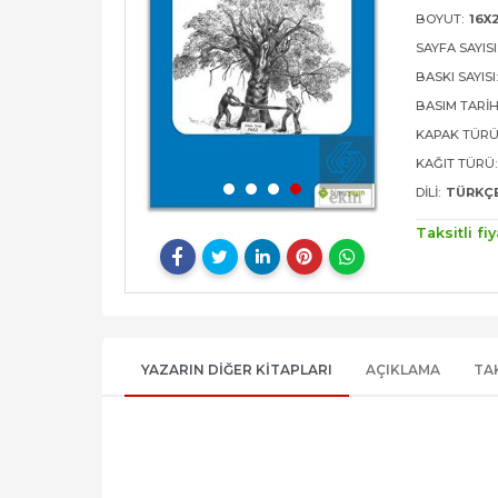
BOYUT:
16X
SAYFA SAYISI
BASKI SAYISI
BASIM TARIH
KAPAK TÜRÜ
KAĞIT TÜRÜ:
DILI:
TÜRKÇ
Taksitli fiy
YAZARIN DIĞER KITAPLARI
AÇIKLAMA
TA