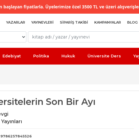
 başlayan fiyatlarla. Üyelerimize özel 3500 TL ve üzeri alışverişle
YAZARLAR
YAYINEVLERI
SIPARIŞ TAKIBI
KAMPANYALAR
BLOG
Edebiyat
Politika
Hukuk
Üniversite Ders
Ya
rsitelerin Son Bir Ayı
vgi
 Yayınları
9786257845526