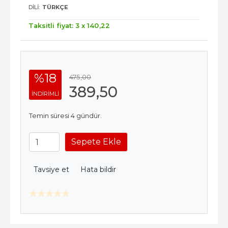
DILI:
TÜRKÇE
Taksitli fiyat: 3 x
140
,22
%18
475
,00
389
,50
INDIRIMLI
Temin süresi 4 gündür.
Sepete Ekle
Tavsiye et
Hata bildir