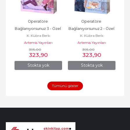
nı - 
Operatöre 
Operatöre 
Bağlanıyorsunuz 3 - Özel 
Bağlanıyorsunuz 2 - Özel 
Bağl
K. Kübra Berk
K. Kübra Berk
Baskı
Baskı
Artemis Yayınları
Artemis Yayınları
395
,00
395
,00
323
,90
323
,90
Stokta yok
Stokta yok
Tümünü göster