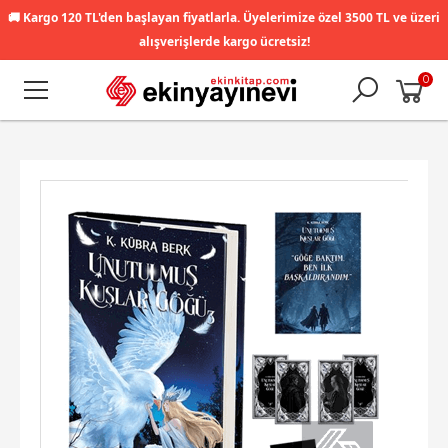
🚚
Kargo 120 TL'den başlayan fiyatlarla. Üyelerimize özel 3500 TL ve üzeri
alışverişlerde kargo ücretsiz!
0