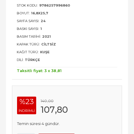
STOK KODU:
9786257996860
BOYUT:
16,8X25,7
SAYFA SAYISI:
24
BASKI SAYISI:
1
BASIM TARIHI:
2021
KAPAK TÜRÜ:
CILTSIZ
KAĞIT TÜRÜ:
KUŞE
DILI:
TÜRKÇE
Taksitli fiyat: 3 x
38
,81
%23
140
,00
107
,80
INDIRIMLI
Temin süresi 4 gündür.