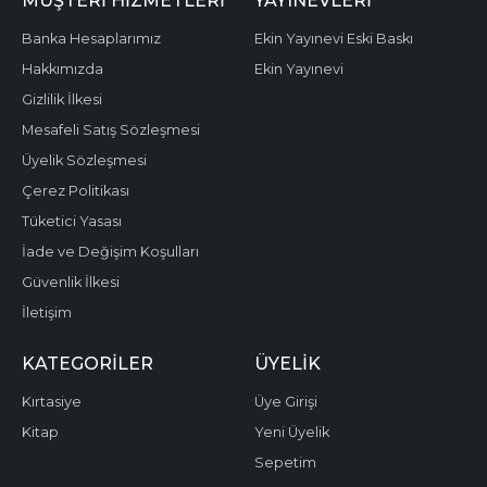
MÜŞTERI HIZMETLERI
YAYINEVLERI
Banka Hesaplarımız
Ekin Yayınevi Eski Baskı
Hakkımızda
Ekin Yayınevi
Gizlilik İlkesi
Mesafeli Satış Sözleşmesi
Üyelik Sözleşmesi
Çerez Politikası
Tüketici Yasası
İade ve Değişim Koşulları
Güvenlik İlkesi
İletişim
KATEGORILER
ÜYELIK
Kırtasiye
Üye Girişi
Kitap
Yeni Üyelik
Sepetim