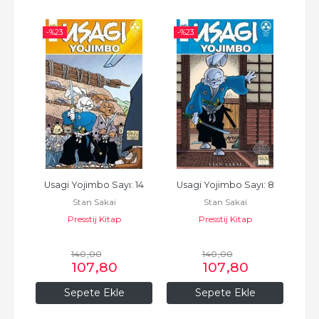
-%
23
-%
23
-%
 11
Usagi Yojimbo Sayı: 14
Usagi Yojimbo Sayı: 8
Us
Stan Sakai
Stan Sakai
Presstij Kitap
Presstij Kitap
140
,00
140
,00
107
,80
107
,80
Sepete Ekle
Sepete Ekle