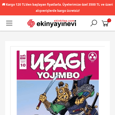
🚚
Kargo 120 TL'den başlayan fiyatlarla. Üyelerimize özel 3500 TL ve üzeri
alışverişlerde kargo ücretsiz!
0