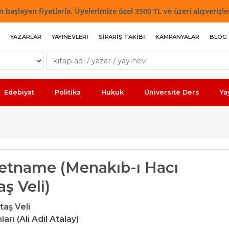
 başlayan fiyatlarla. Üyelerimize özel 3500 TL ve üzeri alışverişle
YAZARLAR
YAYINEVLERI
SIPARIŞ TAKIBI
KAMPANYALAR
BLOG
Edebiyat
Politika
Hukuk
Üniversite Ders
Ya
yetname (Menakıb-ı Hacı
ş Veli)
taş Veli
arı (Ali Adil Atalay)