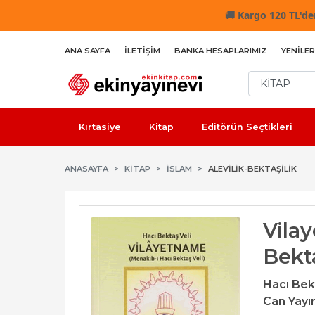
🚚
Kargo 120 TL'den
ANA SAYFA
İLETIŞIM
BANKA HESAPLARIMIZ
YENILER
Kırtasiye
Kitap
Editörün Seçtikleri
ANASAYFA
KİTAP
İSLAM
ALEVILIK-BEKTAŞILIK
Vila
Bekta
Hacı Bek
Can Yayınl