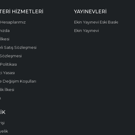
ERI HIZMETLERI
YAYINEVLERI
Hesaplarımız
Ekin Yayınevi Eski Baskı
mızda
Ekin Yayınevi
 İlkesi
li Satış Sözleşmesi
 Sözleşmesi
olitikası
i Yasası
e Değişim Koşulları
k İlkesi
m
IK
işi
yelik