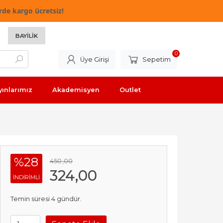
rde kargo ücretsiz!
BAYILIK
0
Üye Girişi
Sepetim
yınlarımız
Akademisyen
Outlet
%28
450
,00
324
,00
INDIRIMLI
Temin süresi 4 gündür.