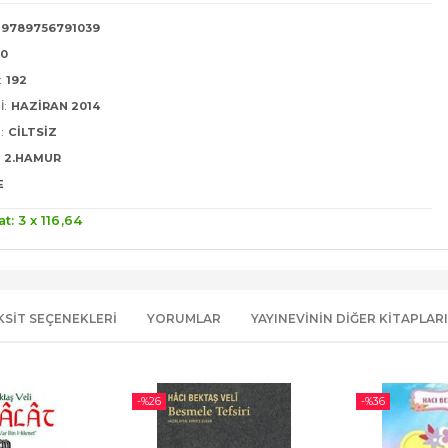
9789756791039
20
:
192
I:
HAZIRAN 2014
:
CILTSIZ
2.HAMUR
E
at: 3 x
116
,64
KSIT SEÇENEKLERI
YORUMLAR
YAYINEVININ DIĞER KITAPLARI
-%
26
-%
36