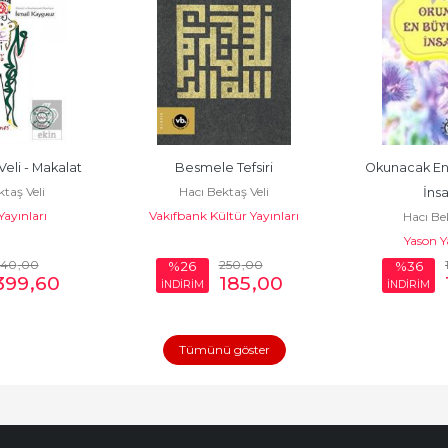
eli - Makalat
Besmele Tefsiri
Okunacak En 
taş Veli
Hacı Bektaş Veli
İnsa
ayınları
Vakıfbank Kültür Yayınları
Hacı Bek
Yason Ya
540
,00
250
,00
%26
%36
399
,60
185
,00
İNDİRİM
İNDİRİM
Tümünü göster