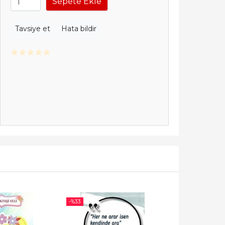
Sepete Ekle
Tavsiye et
Hata bildir
-%
33
-%
28