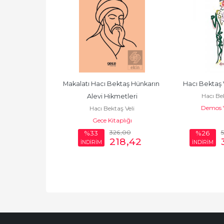
rekte Başlar
Makalatı Hacı Bektaş Hünkarın 
Hacı Bektaş V
taş Veli
Hacı Bek
Alevi Hikmetleri
taplığı
Demos Y
Hacı Bektaş Veli
Gece Kitaplığı
285
,00
326
,00
%33
%26
190
,95
218
,42
İNDİRİM
İNDİRİM