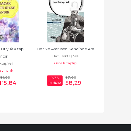
Büyük Kitap 
Her Ne Arar İsen Kendinde Ara
Vilayetname (M
Hacı Bektaş Veli
ndır
Bektaş
Gece Kitaplığı
taş Veli
Hacı Bek
yıncılık
Can Yayınları (
181
,00
87
,00
%33
%28
115
,84
58
,29
İNDİRİM
İNDİRİM