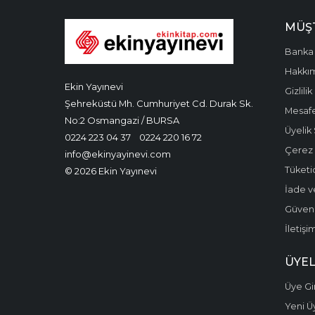
MÜŞT
Banka 
Hakkı
Ekin Yayınevi
Gizlilik
Şehreküstü Mh. Cumhuriyet Cd. Durak Sk.
Mesafe
No:2 Osmangazi / BURSA
Üyelik
0224 223 04 37
0224 220 16 72
Çerez P
info@ekinyayinevi.com
Tüketic
© 2026 Ekin Yayınevi
İade v
Güvenli
İletişi
ÜYEL
Üye Gir
Yeni Ü