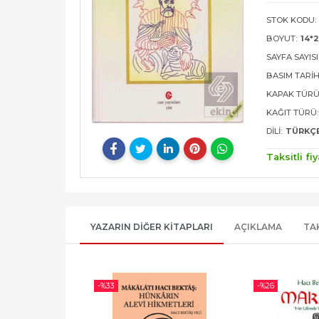
STOK KODU:
BOYUT:
14*
SAYFA SAYISI
BASIM TARIH
KAPAK TÜRÜ
KAĞIT TÜRÜ:
DILI:
TÜRKÇ
Taksitli fiy
YAZARIN DIĞER KITAPLARI
AÇIKLAMA
TA
-%
33
-%
26