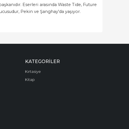
aşkanıdır. Eserleri arasında Waste Tide, Future
ucusudur, Pekin ve Şanghay'da yaşıyor.
KATEGORILER
Kırtasiye
Kitap