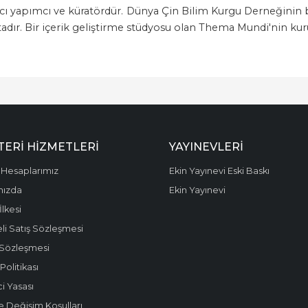
ıcı yapımcı ve küratördür. Dünya Çin Bilim Kurgu Derneğinin b
dır. Bir içerik geliştirme stüdyosu olan Thema Mundi'nin kur
ERI HIZMETLERI
YAYINEVLERI
Hesaplarımız
Ekin Yayınevi Eski Baskı
mızda
Ekin Yayınevi
 İlkesi
li Satış Sözleşmesi
 Sözleşmesi
olitikası
i Yasası
e Değişim Koşulları