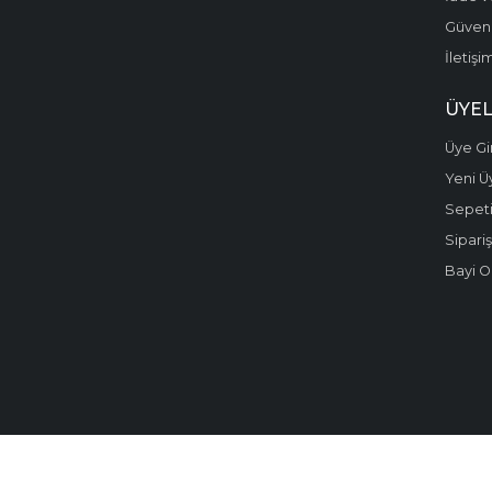
Güvenli
İletişi
ÜYEL
Üye Gir
Yeni Ü
Sepet
Sipariş
Bayi O