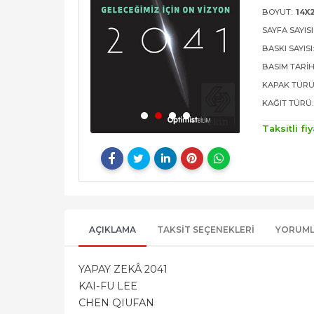
BOYUT:
14X
SAYFA SAYISI
BASKI SAYISI
BASIM TARIH
KAPAK TÜRÜ
KAĞIT TÜRÜ:
Taksitli fiy
AÇIKLAMA
TAKSIT SEÇENEKLERI
YORUM
YAPAY ZEKÂ 2041
KAI-FU LEE
CHEN QIUFAN