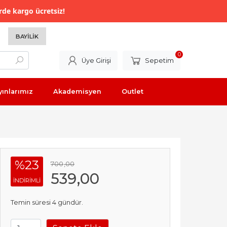
rde kargo ücretsiz!
BAYILIK
0
Üye Girişi
Sepetim
yınlarımız
Akademisyen
Outlet
%23
700
,00
539
,00
INDIRIMLI
Temin süresi 4 gündür.