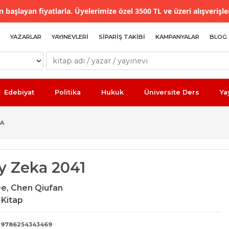
 başlayan fiyatlarla. Üyelerimize özel 3500 TL ve üzeri alışverişle
YAZARLAR
YAYINEVLERI
SIPARIŞ TAKIBI
KAMPANYALAR
BLOG
Edebiyat
Politika
Hukuk
Üniversite Ders
Ya
KA
y Zeka 2041
ee,
Chen Qiufan
 Kitap
9786254343469