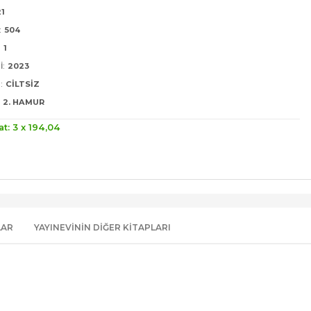
21
:
504
:
1
I:
2023
:
CILTSIZ
2. HAMUR
at: 3 x
194
,04
LAR
YAYINEVININ DIĞER KITAPLARI