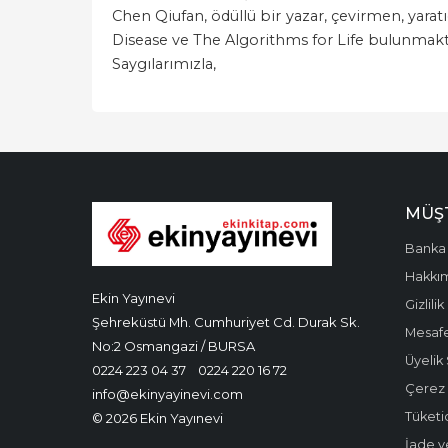
Chen Qiufan, ödüllü bir yazar, çevirmen, yarat
Disease ve The Algorithms for Life bulunmakta
Saygılarımızla,
MÜŞT
Banka 
Hakkı
Ekin Yayınevi
Gizlilik
Şehreküstü Mh. Cumhuriyet Cd. Durak Sk.
Mesafe
No:2 Osmangazi / BURSA
Üyelik
0224 223 04 37
0224 220 16 72
Çerez P
info@ekinyayinevi.com
Tüketic
© 2026 Ekin Yayınevi
İade v