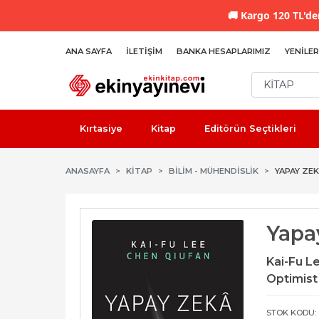
🚚
Kargo 120 TL'den
ANA SAYFA
İLETIŞIM
BANKA HESAPLARIMIZ
YENILER
Kırtasiye
Kitap
Editörün Seçtikleri
ANASAYFA
KİTAP
BILIM - MÜHENDISLIK
YAPAY ZE
Yapa
Kai-Fu L
Optimist
STOK KODU: