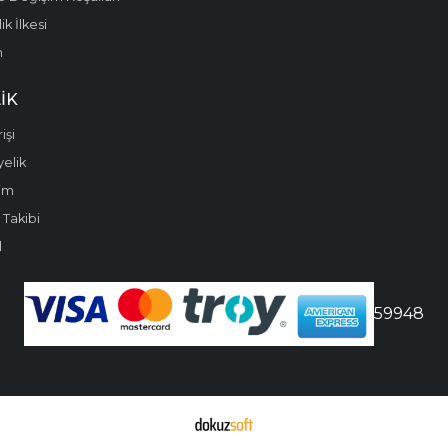
k İlkesi
m
IK
işi
yelik
im
 Takibi
l
59948