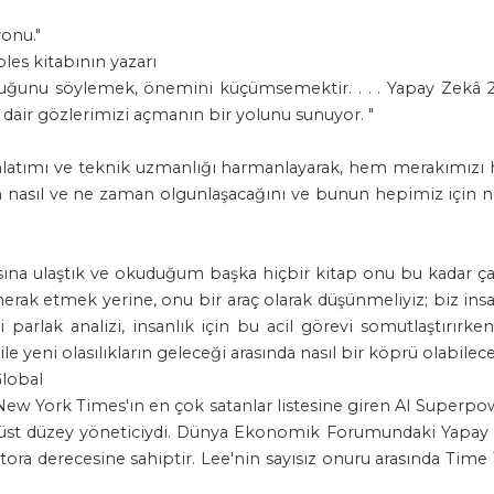
yonu."
les kitabının yazarı
lduğunu söylemek, önemini küçümsemektir. . . . Yapay Zekâ 2
e dair gözlerimizi açmanın bir yolunu sunuyor. "
anlatımı ve teknik uzmanlığı harmanlayarak, hem merakımızı 
rin nasıl ve ne zaman olgunlaşacağını ve bunun hepimiz için 
na ulaştık ve okuduğum başka hiçbir kitap onu bu kadar çar
ak etmek yerine, onu bir araç olarak düşünmeliyiz; biz ins
 parlak analizi, insanlık için bu acil görevi somutlaştırırken
eni olasılıkların geleceği arasında nasıl bir köprü olabilece
Global
New York Times'ın en çok satanlar listesine giren AI Superpo
a üst düzey yöneticiydi. Dünya Ekonomik Forumundaki Yapay
ora derecesine sahiptir. Lee'nin sayısız onuru arasında Time 