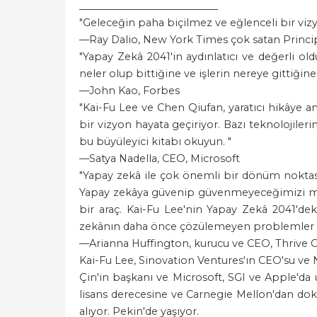
____________________________
"Geleceğin paha biçilmez ve eğlenceli bir viz
—Ray Dalio, New York Times çok satan Princip
"Yapay Zekâ 2041'in aydınlatıcı ve değerli o
neler olup bittiğine ve işlerin nereye gittiğin
—John Kao, Forbes
"Kai-Fu Lee ve Chen Qiufan, yaratıcı hikâye 
bir vizyon hayata geçiriyor. Bazı teknolojile
bu büyüleyici kitabı okuyun. "
—Satya Nadella, CEO, Microsoft
"Yapay zekâ ile çok önemli bir dönüm noktası
Yapay zekâya güvenip güvenmeyeceğimizi mer
bir araç. Kai-Fu Lee'nin Yapay Zekâ 2041'deki
zekânın daha önce çözülemeyen problemler ile y
—Arianna Huffington, kurucu ve CEO, Thrive 
Kai-Fu Lee, Sinovation Ventures'ın CEO'su ve 
Çin'in başkanı ve Microsoft, SGI ve Apple'd
lisans derecesine ve Carnegie Mellon'dan dokt
alıyor. Pekin'de yaşıyor.