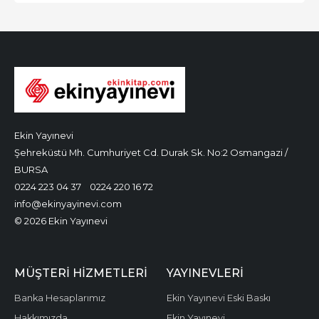
Ekin Yayınevi
Şehreküstü Mh. Cumhuriyet Cd. Durak Sk. No:2 Osmangazi /
BURSA
0224 223 04 37
0224 220 16 72
info@ekinyayinevi.com
© 2026 Ekin Yayınevi
MÜŞTERI HIZMETLERI
YAYINEVLERI
Banka Hesaplarımız
Ekin Yayınevi Eski Baskı
Hakkımızda
Ekin Yayınevi