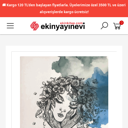
🚚
Kargo 120 TL'den başlayan fiyatlarla. Üyelerimize özel 3500 TL ve üzeri
alışverişlerde kargo ücretsiz!
0