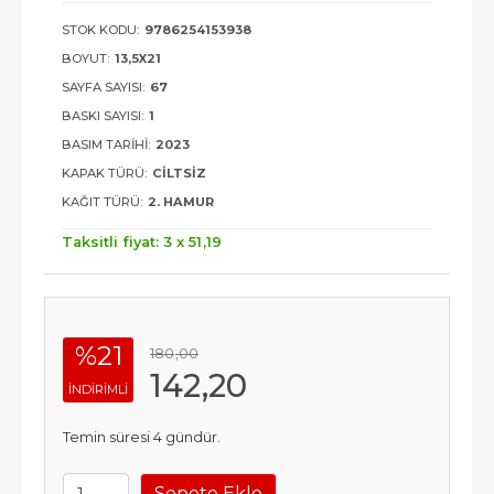
STOK KODU:
9786254153938
BOYUT:
13,5X21
SAYFA SAYISI:
67
BASKI SAYISI:
1
BASIM TARIHI:
2023
KAPAK TÜRÜ:
CILTSIZ
KAĞIT TÜRÜ:
2. HAMUR
Taksitli fiyat: 3 x
51
,19
%21
180
,00
142
,20
INDIRIMLI
Temin süresi 4 gündür.
Sepete Ekle