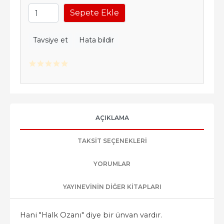
Sepete Ekle
Tavsiye et
Hata bildir
AÇIKLAMA
TAKSIT SEÇENEKLERI
YORUMLAR
YAYINEVININ DIĞER KITAPLARI
Hani "Halk Ozanı" diye bir ünvan vardır.