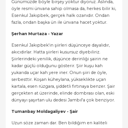
Günümüzde böyle birşey yoktur diyoruz. Aslında,
öyle resmi ünvana sahip olmasa da, herkes bilir ki,
Esenkul Jakıpbek, gerçek halk ozanıdır. Ondan
fazla, ondan başka ün ile ünvana hacet yoktur.
Şerhan Murtaza - Yazar
Esenkul Jakıpbek'in şiirleri düşünceye dayalıdır,
akıcıdırlar. Hatta şiirleri kusursuz diyebiliriz.
Şiirlerindeki yenilik, düşünce derinliği şairin ne
kadar güçlü olduğunu gösterir. Şiir kuşu kah
yukarıda uçar kah yere iner. Onun şiiri de öyle,
serbesttir. Koşan küheylana, yükseklikte uçan
kartala, esen rüzgara, şiddetli fırtınaya benzer. Şair
gerçekten at üzerinde, elinde dombrası olan, eski
dünyayı şaşırtan ulu dedesi Jambıl'a çok benziyor.
Tumanbay Moldagaliyev - Şair
Uzun söze zaman dar. Ben bildiğim en kaliteli