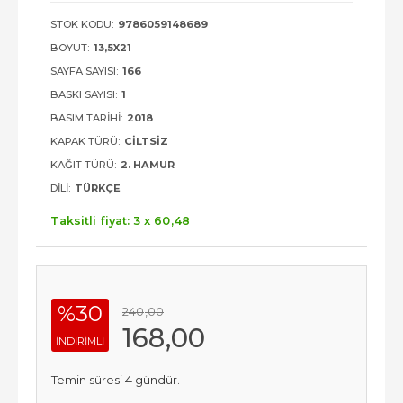
STOK KODU:
9786059148689
BOYUT:
13,5X21
SAYFA SAYISI:
166
BASKI SAYISI:
1
BASIM TARIHI:
2018
KAPAK TÜRÜ:
CILTSIZ
KAĞIT TÜRÜ:
2. HAMUR
DILI:
TÜRKÇE
Taksitli fiyat: 3 x
60
,48
%30
240
,00
168
,00
INDIRIMLI
Temin süresi 4 gündür.