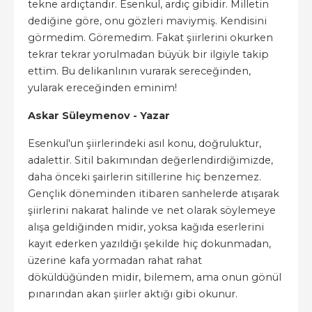
tekne ardıçtandır. Esenkul, ardıç gibidir. Milletin
dediğine göre, onu gözleri maviymiş. Kendisini
görmedim. Göremedim. Fakat şiirlerini okurken
tekrar tekrar yorulmadan büyük bir ilgiyle takip
ettim. Bu delikanlının vurarak sereceğinden,
yularak ereceğinden eminim!
Askar Süleymenov - Yazar
Esenkul'un şiirlerindeki asıl konu, doğruluktur,
adalettir. Sitil bakımından değerlendirdiğimizde,
daha önceki şairlerin sitillerine hiç benzemez.
Gençlik döneminden itibaren sanhelerde atışarak
şiirlerini nakarat halinde ve net olarak söylemeye
alışa geldiğinden midir, yoksa kağıda eserlerini
kayıt ederken yazıldığı şekilde hiç dokunmadan,
üzerine kafa yormadan rahat rahat
döküldüğünden midir, bilemem, ama onun gönül
pınarından akan şiirler aktığı gibi okunur.