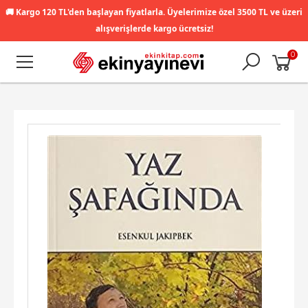
🚚
Kargo 120 TL'den başlayan fiyatlarla. Üyelerimize özel 3500 TL ve üzeri
alışverişlerde kargo ücretsiz!
0