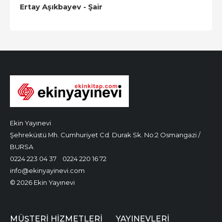
Ertay Aşıkbayev - Şair
Ekin Yayınevi
Şehreküstü Mh. Cumhuriyet Cd. Durak Sk. No:2 Osmangazi /
BURSA
0224 223 04 37
0224 220 16 72
info@ekinyayinevi.com
© 2026 Ekin Yayınevi
MÜŞTERI HIZMETLERI
YAYINEVLERI